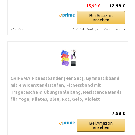
15,99 €
12,99 €
Bei Amazon
ansehen
*
Preis inkl. MwSt., zzgl. Versandkosten
Anzeige
GRIFEMA Fitnessbänder [4er Set], Gymnastikband
mit 4 Widerstandsstufen, Fitnessband mit
Tragetasche & Übungsanleitung, Resistance Bands
für Yoga, Pilates, Blau, Rot, Gelb, Violett
7,98 €
Bei Amazon
ansehen