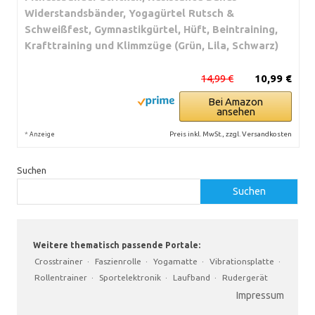
Widerstandsbänder, Yogagürtel Rutsch &
Schweißfest, Gymnastikgürtel, Hüft, Beintraining,
Krafttraining und Klimmzüge (Grün, Lila, Schwarz)
14,99 €
10,99 €
Bei Amazon
ansehen
*
Preis inkl. MwSt., zzgl. Versandkosten
Anzeige
Suchen
Suchen
Weitere thematisch passende Portale:
Crosstrainer
·
Faszienrolle
·
Yogamatte
·
Vibrationsplatte
·
Rollentrainer
·
Sportelektronik
·
Laufband
·
Rudergerät
Impressum