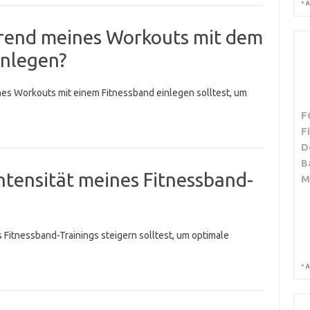
*
A
ährend meines Workouts mit dem
inlegen?
es Workouts mit einem Fitnessband einlegen solltest, um
F
F
D
B
 Intensität meines Fitnessband-
M
es Fitnessband-Trainings steigern solltest, um optimale
*
A