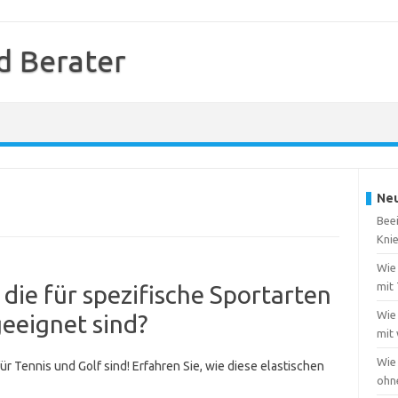
d Berater
Neu
Beei
Kni
Wie 
mit
 die für spezifische Sportarten
Wie 
geeignet sind?
mit
Wie
r Tennis und Golf sind! Erfahren Sie, wie diese elastischen
ohn