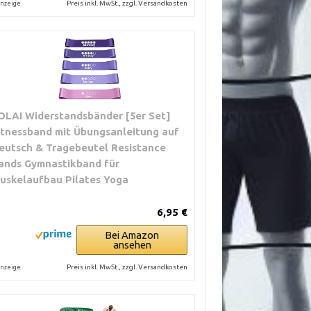
Preis inkl. MwSt., zzgl. Versandkosten
nzeige
OLAI Widerstandsbänder [5er Set]
itnessband mit Übungsanleitung auf
eutsch & Tragebeutel Resistance
ands Gymnastikband für
uskelaufbau Pilates Yoga
6,95 €
Bei Amazon
ansehen
Preis inkl. MwSt., zzgl. Versandkosten
nzeige