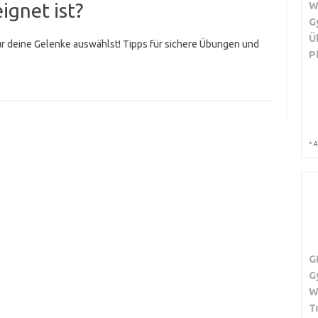
ignet ist?
W
G
Ü
für deine Gelenke auswählst! Tipps für sichere Übungen und
P
*
A
G
G
W
T