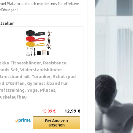
viel Platz brauche ich mindestens für effektive
dübungen?
tseller
okky Fitnessbänder, Resistance
ands Set, Widerstandsbänder
itnessband mit Türanker, Schutzpad
nd 2*Griffen, Gymnastikband für
rafttraining, Yoga, Pilates,
uskelaufbau
15,99 €
12,99 €
Bei Amazon
ansehen