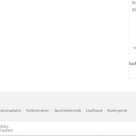
R
B
*
A
Suc
rationsplatte
·
Rollentrainer
·
Sportelektronik
·
Laufband
·
Rudergerät
links.
 Käufen!