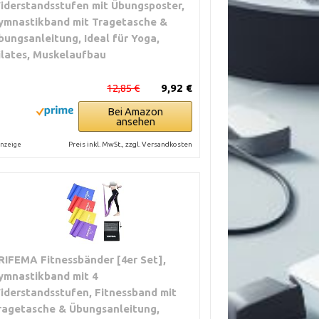
iderstandsstufen mit Übungsposter,
ymnastikband mit Tragetasche &
bungsanleitung, Ideal für Yoga,
ilates, Muskelaufbau
12,85 €
9,92 €
Bei Amazon
ansehen
Preis inkl. MwSt., zzgl. Versandkosten
nzeige
RIFEMA Fitnessbänder [4er Set],
ymnastikband mit 4
iderstandsstufen, Fitnessband mit
ragetasche & Übungsanleitung,