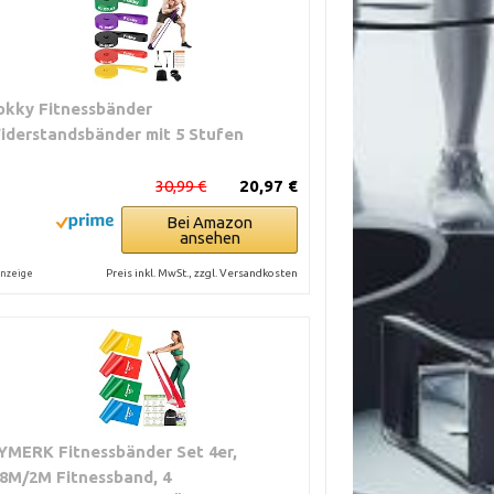
okky Fitnessbänder
iderstandsbänder mit 5 Stufen
30,99 €
20,97 €
Bei Amazon
ansehen
Preis inkl. MwSt., zzgl. Versandkosten
nzeige
YMERK Fitnessbänder Set 4er,
.8M/2M Fitnessband, 4