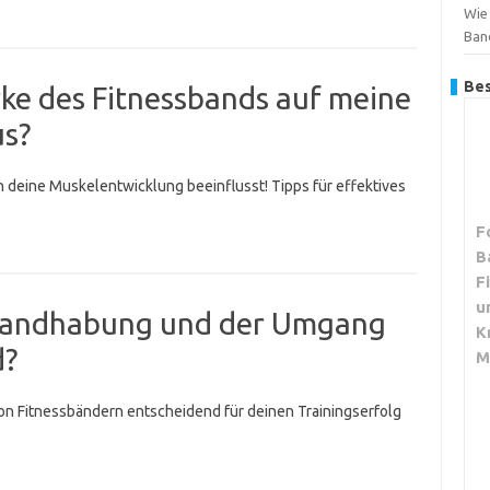
Wie 
Ban
Bes
ärke des Fitnessbands auf meine
us?
n deine Muskelentwicklung beeinflusst! Tipps für effektives
F
B
F
u
 Handhabung und der Umgang
K
d?
M
on Fitnessbändern entscheidend für deinen Trainingserfolg