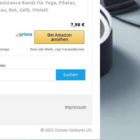
esistance Bands für Yoga, Pilates,
lau, Rot, Gelb, Violett
7,98 €
Bei Amazon
ansehen
Preis inkl. MwSt., zzgl. Versandkosten
nzeige
hen
Suchen
Impressum
© 2025 Ostsee-Ventures UG