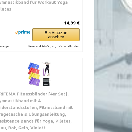
ymnastikband für Workout Yoga
ilates
14,99 €
Bei Amazon
ansehen
Preis inkl. MwSt., zzgl. Versandkosten
nzeige
RIFEMA Fitnessbänder [4er Set],
ymnastikband mit 4
iderstandsstufen, Fitnessband mit
ragetasche & Übungsanleitung,
esistance Bands für Yoga, Pilates,
lau, Rot, Gelb, Violett