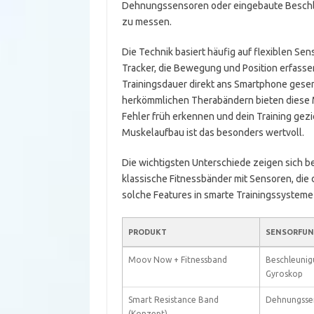
Dehnungssensoren oder eingebaute Beschl
zu messen.
Die Technik basiert häufig auf flexiblen Se
Tracker, die Bewegung und Position erfass
Trainingsdauer direkt ans Smartphone gesen
herkömmlichen Therabändern bieten diese M
Fehler früh erkennen und dein Training gez
Muskelaufbau ist das besonders wertvoll.
Die wichtigsten Unterschiede zeigen sich be
klassische Fitnessbänder mit Sensoren, die 
solche Features in smarte Trainingssysteme
PRODUKT
SENSORFUN
Moov Now + Fitnessband
Beschleunig
Gyroskop
Smart Resistance Band
Dehnungsse
(Konzept)