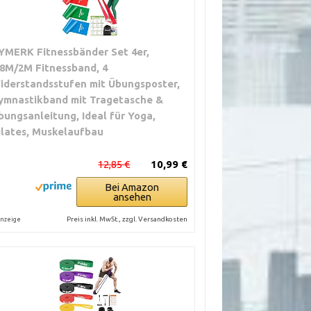
YMERK Fitnessbänder Set 4er,
.8M/2M Fitnessband, 4
iderstandsstufen mit Übungsposter,
ymnastikband mit Tragetasche &
bungsanleitung, Ideal für Yoga,
ilates, Muskelaufbau
12,85 €
10,99 €
Bei Amazon
ansehen
Preis inkl. MwSt., zzgl. Versandkosten
nzeige