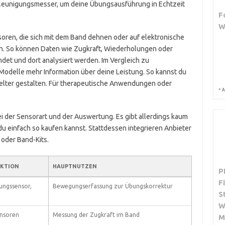
eunigungsmesser, um deine Übungsausführung in Echtzeit
F
W
nsoren, die sich mit dem Band dehnen oder auf elektronische
en. So können Daten wie Zugkraft, Wiederholungen oder
det und dort analysiert werden. Im Vergleich zu
odelle mehr Information über deine Leistung. So kannst du
ielter gestalten. Für therapeutische Anwendungen oder
*
A
i der Sensorart und der Auswertung. Es gibt allerdings kaum
du einfach so kaufen kannst. Stattdessen integrieren Anbieter
 oder Band-Kits.
KTION
HAUPTNUTZEN
P
F
ungssensor,
Bewegungserfassung zur Übungskorrektur
S
W
nsoren
Messung der Zugkraft im Band
M