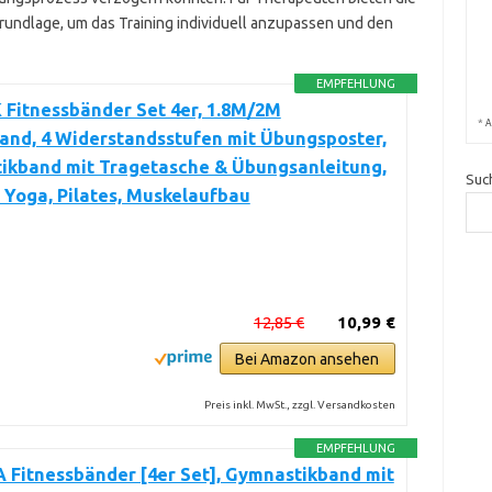
undlage, um das Training individuell anzupassen und den
EMPFEHLUNG
Fitnessbänder Set 4er, 1.8M/2M
*
A
and, 4 Widerstandsstufen mit Übungsposter,
ikband mit Tragetasche & Übungsanleitung,
Suc
r Yoga, Pilates, Muskelaufbau
12,85 €
10,99 €
Bei Amazon ansehen
Preis inkl. MwSt., zzgl. Versandkosten
EMPFEHLUNG
 Fitnessbänder [4er Set], Gymnastikband mit