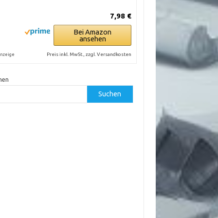
7,98 €
Bei Amazon
ansehen
Preis inkl. MwSt., zzgl. Versandkosten
nzeige
hen
Suchen