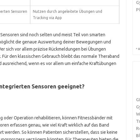
G
P
rierten Sensoren
Nutzen durch angeleitete Übungen und
Tracking via App
Sensoren sind noch selten und meist Teil von smarten
ermöglicht die genaue Auswertung deiner Bewegungen und
n. Wer sich vor allem präzise Rückmeldungen bei Übungen
*
A
. Für den klassischen Gebrauch bleibt das normale Theraband
d ausreichend, wenn es vor allem um einfache Kraftübungen
integrierten Sensoren geeignet?
G
G
W
g oder Operation rehabilitieren, können Fitnessbänder mit
T
ren erfassen genau, wie viel Kraft wirklich auf das Band
R
t werden. So können Patienten sicherstellen, dass sie keine
B
ungsprozess verzögern könnten. Für Therapeuten bieten die