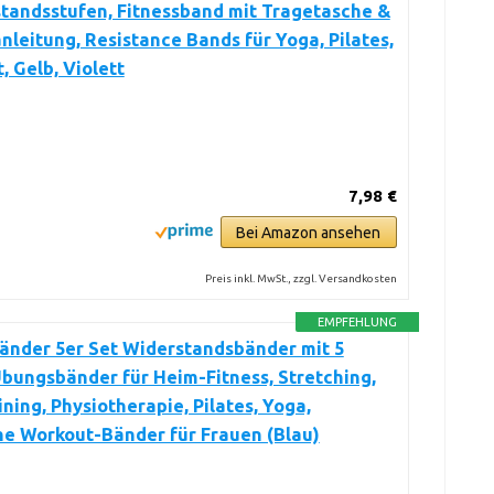
tandsstufen, Fitnessband mit Tragetasche &
leitung, Resistance Bands für Yoga, Pilates,
, Gelb, Violett
7,98 €
Bei Amazon ansehen
Preis inkl. MwSt., zzgl. Versandkosten
EMPFEHLUNG
änder 5er Set Widerstandsbänder mit 5
bungsbänder für Heim-Fitness, Stretching,
ining, Physiotherapie, Pilates, Yoga,
he Workout-Bänder für Frauen (Blau)