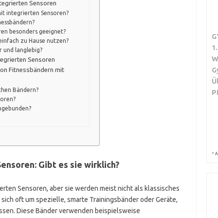
tegrierten Sensoren
t integrierten Sensoren?
tnessbändern?
oren besonders geeignet?
G
 einfach zu Hause nutzen?
1
r und langlebig?
W
tegrierten Sensoren
G
von Fitnessbändern mit
Ü
schen Bändern?
P
soren?
ingebunden?
*
A
ensoren: Gibt es sie wirklich?
ierten Sensoren, aber sie werden meist nicht als klassisches
sich oft um spezielle, smarte Trainingsbänder oder Geräte,
sen. Diese Bänder verwenden beispielsweise