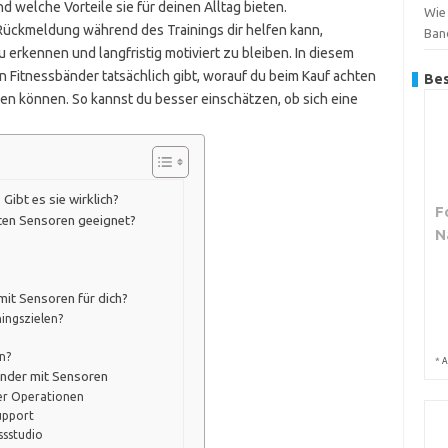
und welche Vorteile sie für deinen Alltag bieten.
Wie 
 Rückmeldung während des Trainings dir helfen kann,
Ban
 erkennen und langfristig motiviert zu bleiben. In diesem
ten Fitnessbänder tatsächlich gibt, worauf du beim Kauf achten
Bes
tzen können. So kannst du besser einschätzen, ob sich eine
Gibt es sie wirklich?
F
rten Sensoren geeignet?
N
mit Sensoren für dich?
ningszielen?
n?
*
A
änder mit Sensoren
er Operationen
upport
ssstudio