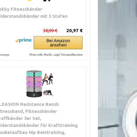
okky Fitnessbänder
iderstandsbänder mit 5 Stufen
30,99 €
20,97 €
Bei Amazon
ansehen
Preis inkl. MwSt., zzgl. Versandkosten
nzeige
LEASION Resistance Bands
itnessband, Fitnessbänder
toffbänder 5er Set,
iderstandsbänder für Krafttraining
uskelaufbau Hip Beintraining,