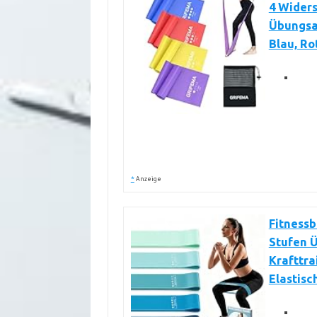
4 Widers
Übungsan
Blau, Rot
*
Anzeige
Fitnessb
Stufen Ü
Krafttra
Elastisc