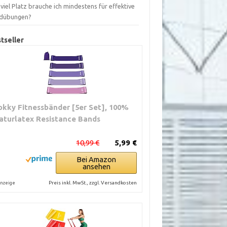
viel Platz brauche ich mindestens für effektive
dübungen?
tseller
okky Fitnessbänder [5er Set], 100%
aturlatex Resistance Bands
10,99 €
5,99 €
Bei Amazon
ansehen
Preis inkl. MwSt., zzgl. Versandkosten
nzeige