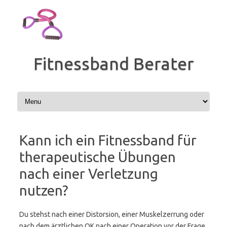
Zum
Inhalt
springen
Fitnessband Berater
Kann ich ein Fitnessband für
therapeutische Übungen
nach einer Verletzung
nutzen?
Du stehst nach einer Distorsion, einer Muskelzerrung oder
nach dem ärztlichen OK nach einer Operation vor der Frage,