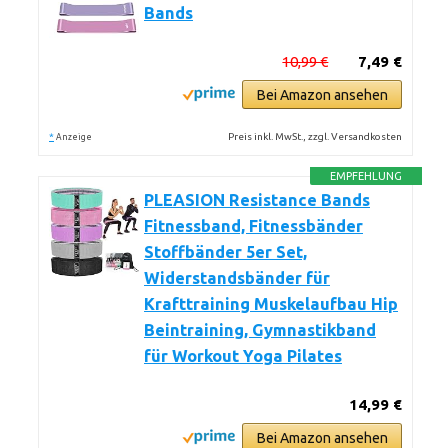
Bands
10,99 €
7,49 €
Bei Amazon ansehen
*
Preis inkl. MwSt., zzgl. Versandkosten
Anzeige
EMPFEHLUNG
PLEASION Resistance Bands
Fitnessband, Fitnessbänder
Stoffbänder 5er Set,
Widerstandsbänder für
Krafttraining Muskelaufbau Hip
Beintraining, Gymnastikband
für Workout Yoga Pilates
14,99 €
Bei Amazon ansehen