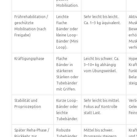
Mobilisation.
Frührehabilitation /
Leichte
Sehr leicht bis leicht.
Akti
geschützte
flache
Ca. 1–3 kg äquivalent.
Musk
Mobilisation (nach
Bänder oder
Bew
Freigabe)
kleine Loop-
erhö
Bänder (Mini
Musk
Loop).
verh
Kräftigungsphase
Flache
Leicht bis schwer. Ca.
Hype
Bänder in
3–10+ kg abhängig
Kraf
stärkeren
vom Übungswinkel.
funk
Stärken oder
Bela
Tubebänder
stei
mit Griffen.
Stabilität und
Kurze Loop-
Sehr leicht bis mittel.
Verb
Propriozeption
Bänder oder
Fokus auf Kontrolle
Gele
leichte
statt Last.
Fein
Tubebänder.
Später Reha-Phase /
Robuste
Mittel bis schwer.
Kraf
Rückkehr zur
Tubebänder
Progressiv steigern.
und 