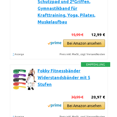
Schutzpad und 2*Griffen,
Gymnastikband für
Krafttraining, Yoga, Pilates,
Muskelaufbau
15,99 €
12,99 €
Bei Amazon ansehen
*
Preis inkl. MwSt., zzgl. Versandkosten
Anzeige
EMPFEHLUNG
Fokky Fitnessbänder
Widerstandsbänder mit 5
Stufen
30,99 €
20,97 €
Bei Amazon ansehen
*
Preis inkl. MwSt., zzgl. Versandkosten
Anzeige