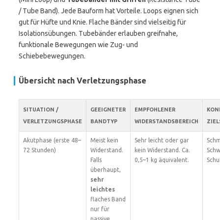
/ Tube Band). Jede Bauform hat Vorteile. Loops eignen sich
gut für Hüfte und Knie. Flache Bänder sind vielseitig für
Isolationsübungen. Tubebänder erlauben greifnahe,
funktionale Bewegungen wie Zug- und
Schiebebewegungen.
Übersicht nach Verletzungsphase
SITUATION /
GEEIGNETER
EMPFOHLENER
KON
VERLETZUNGSPHASE
BANDTYP
WIDERSTANDSBEREICH
ZIE
Akutphase (erste 48–
Meist kein
Sehr leicht oder gar
Schm
72 Stunden)
Widerstand.
kein Widerstand. Ca.
Schw
Falls
0,5–1 kg äquivalent.
Schu
überhaupt,
sehr
leichtes
flaches Band
nur für
passive