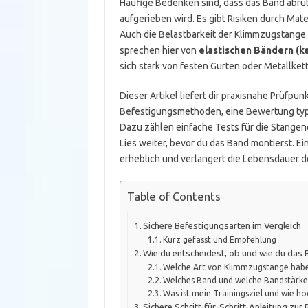
Häufige Bedenken sind, dass das Band abrut
aufgerieben wird. Es gibt Risiken durch Mat
Auch die Belastbarkeit der Klimmzugstange s
sprechen hier von
elastischen Bändern (k
sich stark von festen Gurten oder Metallket
Dieser Artikel liefert dir praxisnahe Prüfp
Befestigungsmethoden, eine Bewertung typi
Dazu zählen einfache Tests für die Stangen
Lies weiter, bevor du das Band montierst. E
erheblich und verlängert die Lebensdauer d
Table of Contents
Sichere Befestigungsarten im Vergleich
Kurz gefasst und Empfehlung
Wie du entscheidest, ob und wie du das 
Welche Art von Klimmzugstange habe
Welches Band und welche Bandstärke
Was ist mein Trainingsziel und wie hoc
Sichere Schritt-für-Schritt-Anleitung zur