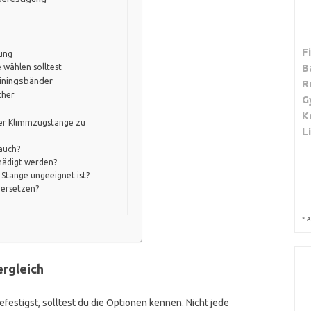
F
rung
B
 wählen solltest
ainingsbänder
R
cher
G
K
n der Klimmzugstange zu
L
auch?
hädigt werden?
 Stange ungeeignet ist?
 ersetzen?
*
A
ergleich
estigst, solltest du die Optionen kennen. Nicht jede