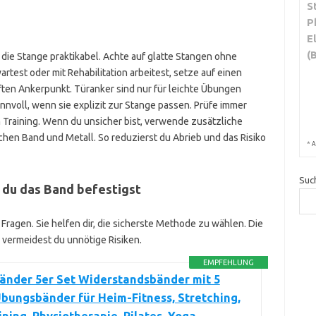
S
P
E
(
r die Stange praktikabel. Achte auf glatte Stangen ohne
test oder mit Rehabilitation arbeitest, setze auf einen
ten Ankerpunkt. Türanker sind nur für leichte Übungen
nnvoll, wenn sie explizit zur Stange passen. Prüfe immer
Training. Wenn du unsicher bist, verwende zusätzliche
chen Band und Metall. So reduzierst du Abrieb und das Risiko
*
A
Suc
 du das Band befestigst
Fragen. Sie helfen dir, die sicherste Methode zu wählen. Die
vermeidest du unnötige Risiken.
EMPFEHLUNG
änder 5er Set Widerstandsbänder mit 5
bungsbänder für Heim-Fitness, Stretching,