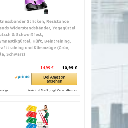
itnessbänder Stricken, Resistance
ands Widerstandsbänder, Yogagürtel
utsch & Schweißfest,
ymnastikgürtel, Hüft, Beintraining,
rafttraining und Klimmzüge (Grün,
ila, Schwarz)
14,99 €
10,99 €
Bei Amazon
ansehen
Preis inkl. MwSt., zzgl. Versandkosten
nzeige