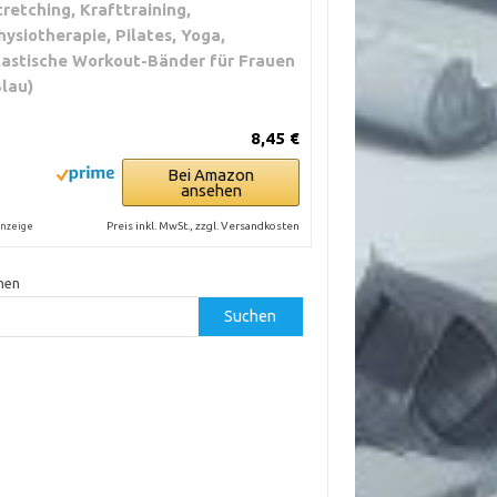
tretching, Krafttraining,
hysiotherapie, Pilates, Yoga,
lastische Workout-Bänder für Frauen
Blau)
8,45 €
Bei Amazon
ansehen
Preis inkl. MwSt., zzgl. Versandkosten
nzeige
hen
Suchen