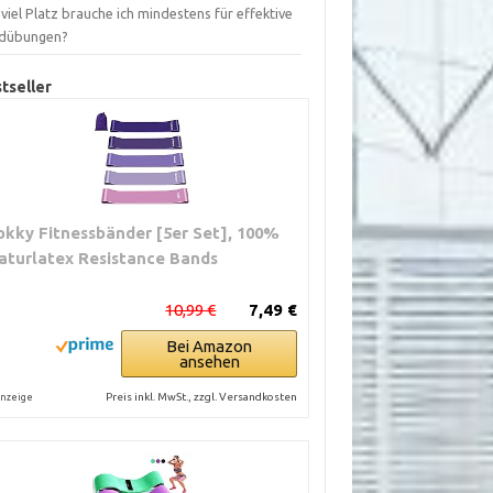
viel Platz brauche ich mindestens für effektive
dübungen?
tseller
okky Fitnessbänder [5er Set], 100%
aturlatex Resistance Bands
10,99 €
7,49 €
Bei Amazon
ansehen
Preis inkl. MwSt., zzgl. Versandkosten
nzeige