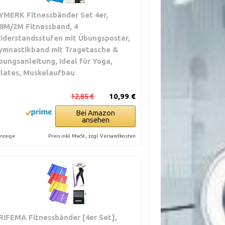
YMERK Fitnessbänder Set 4er,
.8M/2M Fitnessband, 4
iderstandsstufen mit Übungsposter,
ymnastikband mit Tragetasche &
bungsanleitung, Ideal für Yoga,
ilates, Muskelaufbau
12,85 €
10,99 €
Bei Amazon
ansehen
Preis inkl. MwSt., zzgl. Versandkosten
nzeige
RIFEMA Fitnessbänder [4er Set],