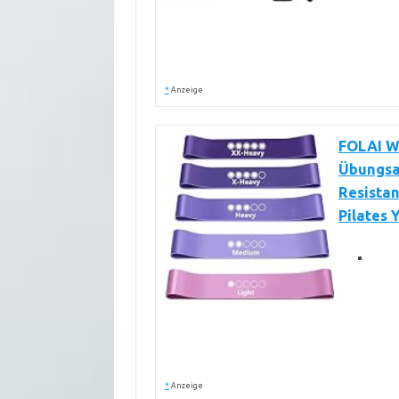
*
Anzeige
FOLAI Wi
Übungsa
Resista
Pilates 
*
Anzeige