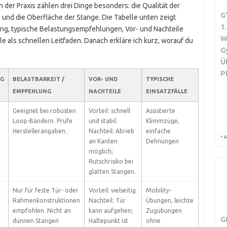
In der Praxis zählen drei Dinge besonders: die Qualität der
G
s und die Oberfläche der Stange. Die Tabelle unten zeigt
1
ng, typische Belastungsempfehlungen, Vor- und Nachteile
W
le als schnellen Leitfaden. Danach erkläre ich kurz, worauf du
G
Ü
P
NG
BELASTBARKEIT /
VOR- UND
TYPISCHE
EMPFEHLUNG
NACHTEILE
EINSATZFÄLLE
Geeignet bei robusten
Vorteil: schnell
Assistierte
Loop-Bändern. Prüfe
und stabil.
Klimmzüge,
Herstellerangaben.
Nachteil: Abrieb
einfache
*
A
an Kanten
Dehnungen
möglich;
Rutschrisiko bei
glatten Stangen.
Nur für feste Tür- oder
Vorteil: vielseitig.
Mobility-
Rahmenkonstruktionen
Nachteil: Tür
Übungen, leichte
empfohlen. Nicht an
kann aufgehen;
Zugübungen
G
dünnen Stangen
Haltepunkt ist
ohne