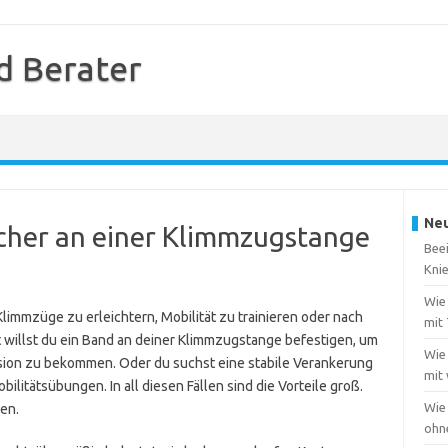
d Berater
Neu
icher an einer Klimmzugstange
Beei
Kni
Wie 
limmzüge zu erleichtern, Mobilität zu trainieren oder nach
mit
ht willst du ein Band an deiner Klimmzugstange befestigen, um
Wie 
ion zu bekommen. Oder du suchst eine stabile Verankerung
mit
ilitätsübungen. In all diesen Fällen sind die Vorteile groß.
Wie
gen.
ohn