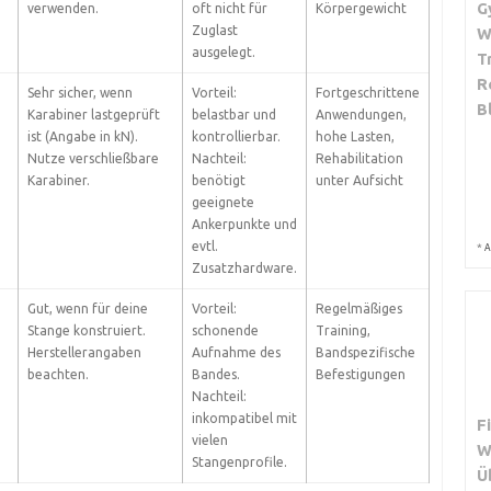
G
verwenden.
oft nicht für
Körpergewicht
Zuglast
W
ausgelegt.
T
R
Sehr sicher, wenn
Vorteil:
Fortgeschrittene
B
Karabiner lastgeprüft
belastbar und
Anwendungen,
ist (Angabe in kN).
kontrollierbar.
hohe Lasten,
Nutze verschließbare
Nachteil:
Rehabilitation
Karabiner.
benötigt
unter Aufsicht
geeignete
Ankerpunkte und
evtl.
*
A
Zusatzhardware.
Gut, wenn für deine
Vorteil:
Regelmäßiges
Stange konstruiert.
schonende
Training,
Herstellerangaben
Aufnahme des
Bandspezifische
beachten.
Bandes.
Befestigungen
Nachteil:
inkompatibel mit
F
vielen
W
Stangenprofile.
Ü