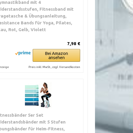
ymnastikband mit 4
iderstandsstufen, Fitnessband mit
ragetasche & Übungsanleitung,
esistance Bands für Yoga, Pilates,
lau, Rot, Gelb, Violett
7,98 €
Bei Amazon
ansehen
Preis inkl. MwSt., zzgl. Versandkosten
nzeige
itnessbänder 5er Set
iderstandsbänder mit 5 Stufen
bungsbänder für Heim-Fitness,