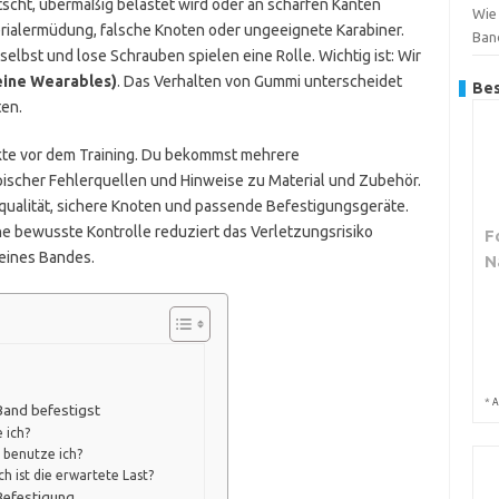
scht, übermäßig belastet wird oder an scharfen Kanten
Wie 
erialermüdung, falsche Knoten oder ungeeignete Karabiner.
Ban
elbst und lose Schrauben spielen eine Rolle. Wichtig ist: Wir
eine Wearables)
. Das Verhalten von Gummi unterscheidet
Bes
ten.
unkte vor dem Training. Du bekommst mehrere
scher Fehlerquellen und Hinweise zu Material und Zubehör.
qualität, sichere Knoten und passende Befestigungsgeräte.
ine bewusste Kontrolle reduziert das Verletzungsrisiko
F
eines Bandes.
N
*
A
Band befestigst
 ich?
 benutze ich?
h ist die erwartete Last?
 Befestigung