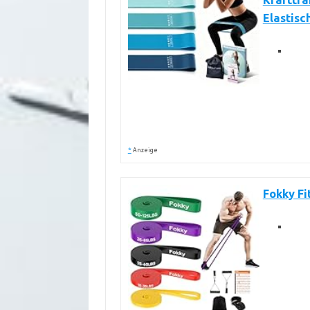
Krafttra
Elastisc
*
Anzeige
Fokky F