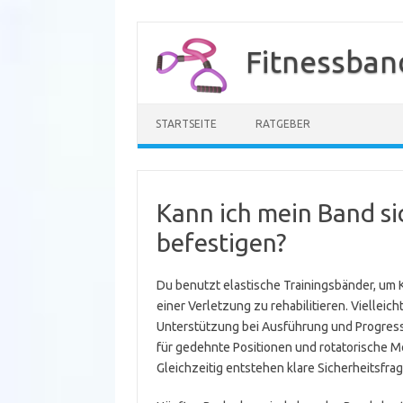
Zum
Inhalt
Fitnessban
springen
STARTSEITE
RATGEBER
Kann ich mein Band s
befestigen?
Du benutzt elastische Trainingsbänder, um K
einer Verletzung zu rehabilitieren. Vielleic
Unterstützung bei Ausführung und Progress
für gedehnte Positionen und rotatorische Mob
Gleichzeitig entstehen klare Sicherheitsfra