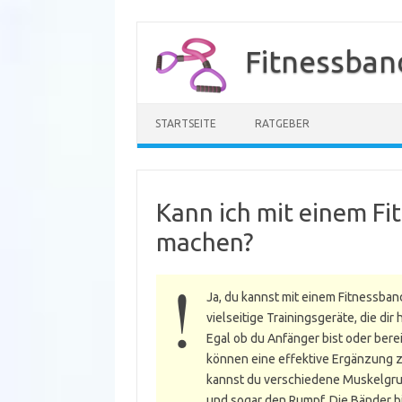
Zum
Inhalt
Fitnessban
springen
STARTSEITE
RATGEBER
Kann ich mit einem Fi
machen?
Ja, du kannst mit einem Fitnessban
vielseitige Trainingsgeräte, die di
Egal ob du Anfänger bist oder berei
können eine effektive Ergänzung 
kannst du verschiedene Muskelgrup
und sogar den Rumpf. Die Bänder b