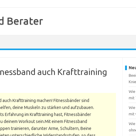
d Berater
Neu
tnessband auch Krafttraining
Beei
Kni
Wie 
mit
d auch Krafttraining machen! Fitnessbänder sind
r helfen, deine Muskeln zu stärken und aufzubauen.
Wie 
mit
ts Erfahrung im Krafttraining hast, Fitnessbänder
zu deinem Workout sein.Mit einem Fitnessband
Wie
pen trainieren, darunter Arme, Schultern, Beine
ohn
ieten unterschiedliche Widerstandsstufen, so dass