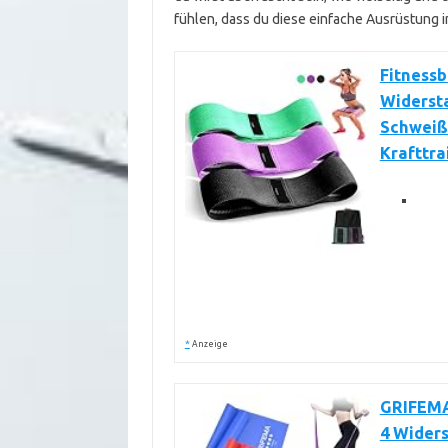
fühlen, dass du diese einfache Ausrüstung i
Fitnessb
Widerst
Schweißf
Krafttra
*
Anzeige
GRIFEMA
4 Widers