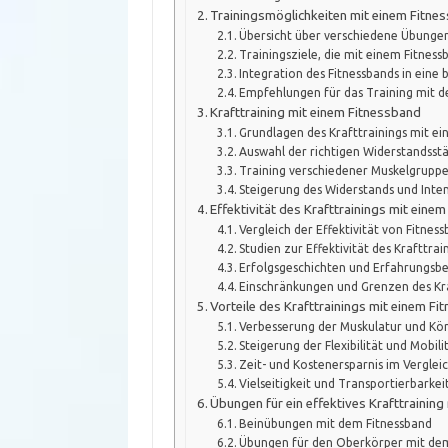
Trainingsmöglichkeiten mit einem Fitne
Übersicht über verschiedene Übunge
Trainingsziele, die mit einem Fitnes
Integration des Fitnessbands in eine
Empfehlungen für das Training mit 
Krafttraining mit einem Fitnessband
Grundlagen des Krafttrainings mit e
Auswahl der richtigen Widerstandsst
Training verschiedener Muskelgrupp
Steigerung des Widerstands und Intens
Effektivität des Krafttrainings mit eine
Vergleich der Effektivität von Fitne
Studien zur Effektivität des Krafttra
Erfolgsgeschichten und Erfahrungsb
Einschränkungen und Grenzen des Kra
Vorteile des Krafttrainings mit einem F
Verbesserung der Muskulatur und Kö
Steigerung der Flexibilität und Mobili
Zeit- und Kostenersparnis im Vergl
Vielseitigkeit und Transportierbarkei
Übungen für ein effektives Krafttrainin
Beinübungen mit dem Fitnessband
Übungen für den Oberkörper mit de