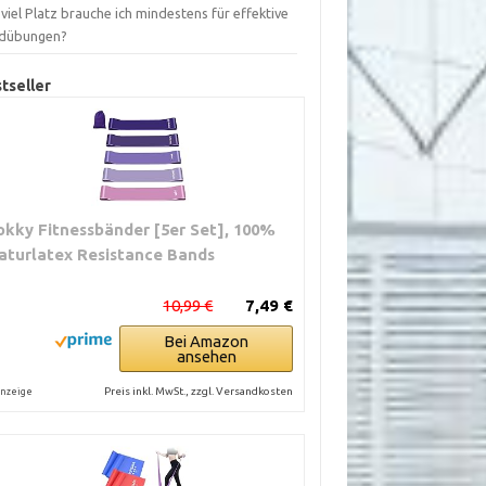
viel Platz brauche ich mindestens für effektive
dübungen?
tseller
okky Fitnessbänder [5er Set], 100%
aturlatex Resistance Bands
10,99 €
7,49 €
Bei Amazon
ansehen
Preis inkl. MwSt., zzgl. Versandkosten
nzeige