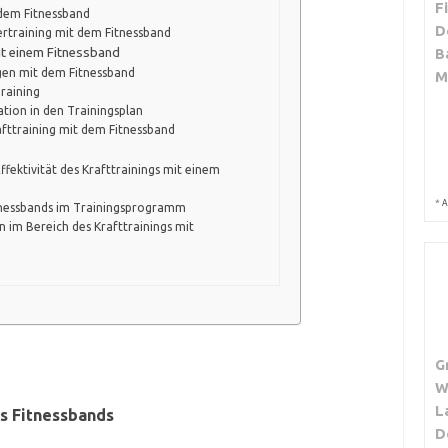
F
dem Fitnessband
D
training mit dem Fitnessband
mit einem Fitnessband
B
gen mit dem Fitnessband
M
raining
tion in den Trainingsplan
afttraining mit dem Fitnessband
ektivität des Krafttrainings mit einem
*
A
itnessbands im Trainingsprogramm
n im Bereich des Krafttrainings mit
G
W
L
es Fitnessbands
D