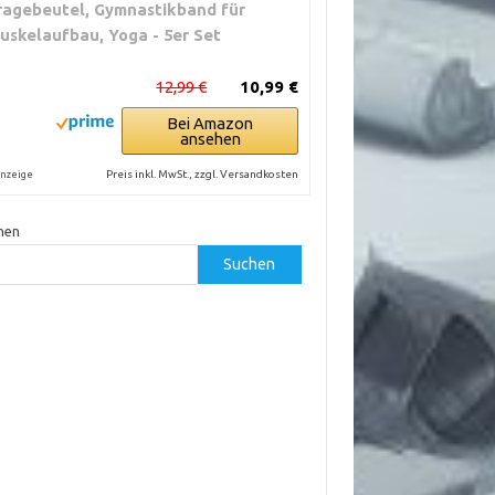
ragebeutel, Gymnastikband für
uskelaufbau, Yoga - 5er Set
12,99 €
10,99 €
Bei Amazon
ansehen
Preis inkl. MwSt., zzgl. Versandkosten
nzeige
hen
Suchen