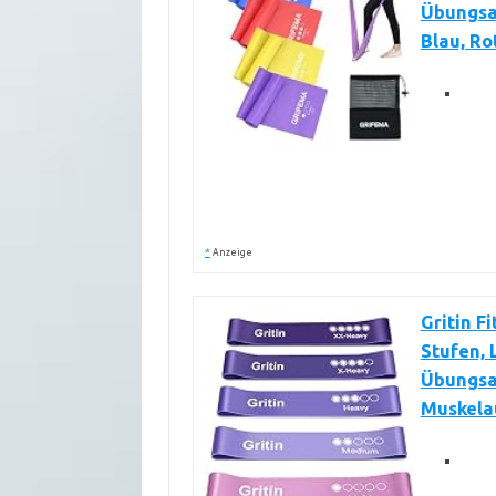
Übungsan
Blau, Rot
*
Anzeige
Gritin F
Stufen, 
Übungsa
Muskelau