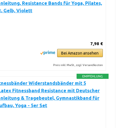
leitung, Resistance Bands für Yoga, Pilates,
, Gelb, Violett
7,98 €
Bei Amazon ansehen
Preis inkl. MwSt., zzgl. Versandkosten
EMPFEHLUNG
itnessbänder Widerstandsbänder mit 5
Latex Fitnessband Resistance mit Deutscher
nleitung & Tragebeutel, Gymnastikband für
fbau, Yoga - 5er Set