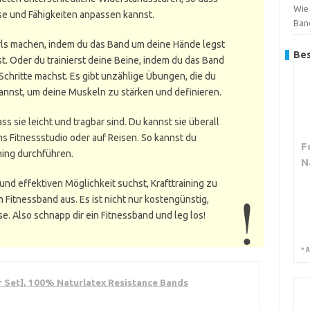
Wie 
se und Fähigkeiten anpassen kannst.
Ban
rls machen, indem du das Band um deine Hände legst
Bes
. Oder du trainierst deine Beine, indem du das Band
Schritte machst. Es gibt unzählige Übungen, die du
annst, um deine Muskeln zu stärken und definieren.
ss sie leicht und tragbar sind. Du kannst sie überall
ins Fitnessstudio oder auf Reisen. So kannst du
F
ining durchführen.
N
und effektiven Möglichkeit suchst, Krafttraining zu
 Fitnessband aus. Es ist nicht nur kostengünstig,
e. Also schnapp dir ein Fitnessband und leg los!
*
A
r Set], 100% Naturlatex Resistance Bands