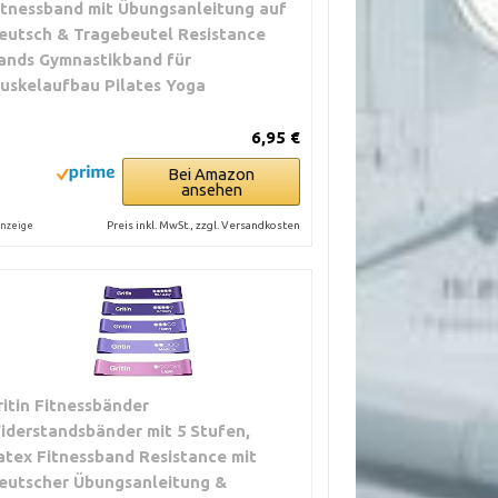
itnessband mit Übungsanleitung auf
eutsch & Tragebeutel Resistance
ands Gymnastikband für
uskelaufbau Pilates Yoga
6,95 €
Bei Amazon
ansehen
Preis inkl. MwSt., zzgl. Versandkosten
nzeige
ritin Fitnessbänder
iderstandsbänder mit 5 Stufen,
atex Fitnessband Resistance mit
eutscher Übungsanleitung &