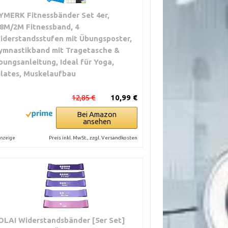
YMERK Fitnessbänder Set 4er,
.8M/2M Fitnessband, 4
iderstandsstufen mit Übungsposter,
ymnastikband mit Tragetasche &
bungsanleitung, Ideal für Yoga,
ilates, Muskelaufbau
12,85 €
10,99 €
Bei Amazon
ansehen
Preis inkl. MwSt., zzgl. Versandkosten
nzeige
OLAI Widerstandsbänder [5er Set]