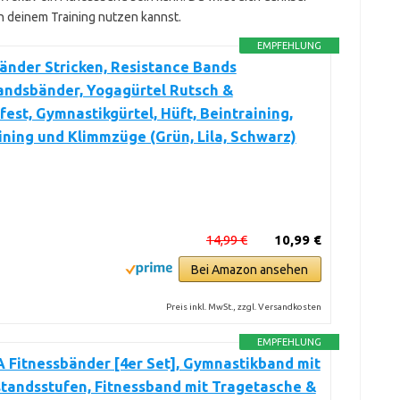
n deinem Training nutzen kannst.
EMPFEHLUNG
änder Stricken, Resistance Bands
andsbänder, Yogagürtel Rutsch &
est, Gymnastikgürtel, Hüft, Beintraining,
ining und Klimmzüge (Grün, Lila, Schwarz)
14,99 €
10,99 €
Bei Amazon ansehen
Preis inkl. MwSt., zzgl. Versandkosten
EMPFEHLUNG
 Fitnessbänder [4er Set], Gymnastikband mit
tandsstufen, Fitnessband mit Tragetasche &