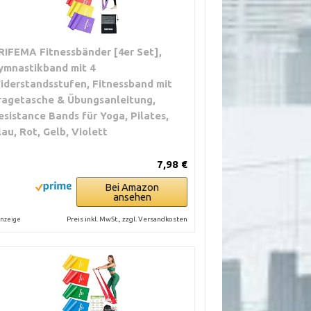
RIFEMA Fitnessbänder [4er Set],
ymnastikband mit 4
iderstandsstufen, Fitnessband mit
ragetasche & Übungsanleitung,
esistance Bands für Yoga, Pilates,
lau, Rot, Gelb, Violett
7,98 €
Bei Amazon
ansehen
Preis inkl. MwSt., zzgl. Versandkosten
nzeige