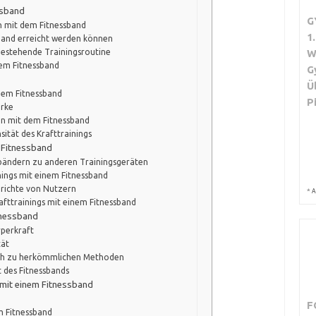
ssband
G
n mit dem Fitnessband
1
sband erreicht werden können
 bestehende Trainingsroutine
W
dem Fitnessband
G
Ü
inem Fitnessband
P
ärke
en mit dem Fitnessband
ität des Krafttrainings
m Fitnessband
ssbändern zu anderen Trainingsgeräten
inings mit einem Fitnessband
erichte von Nutzern
*
A
fttrainings mit einem Fitnessband
itnessband
rperkraft
tät
eich zu herkömmlichen Methoden
t des Fitnessbands
g mit einem Fitnessband
F
m Fitnessband