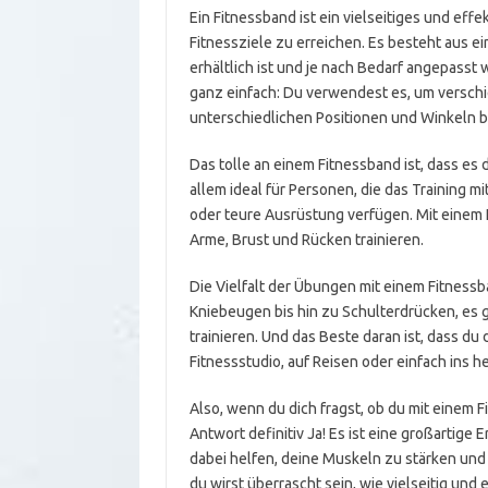
Ein Fitnessband ist ein vielseitiges und effe
Fitnessziele zu erreichen. Es besteht aus e
erhältlich ist und je nach Bedarf angepasst
ganz einfach: Du verwendest es, um versch
unterschiedlichen Positionen und Winkeln b
Das tolle an einem Fitnessband ist, dass es d
allem ideal für Personen, die das Training m
oder teure Ausrüstung verfügen. Mit einem
Arme, Brust und Rücken trainieren.
Die Vielfalt der Übungen mit einem Fitness
Kniebeugen bis hin zu Schulterdrücken, es g
trainieren. Und das Beste daran ist, dass du
Fitnessstudio, auf Reisen oder einfach ins
Also, wenn du dich fragst, ob du mit einem F
Antwort definitiv Ja! Es ist eine großartig
dabei helfen, deine Muskeln zu stärken und 
du wirst überrascht sein, wie vielseitig und 