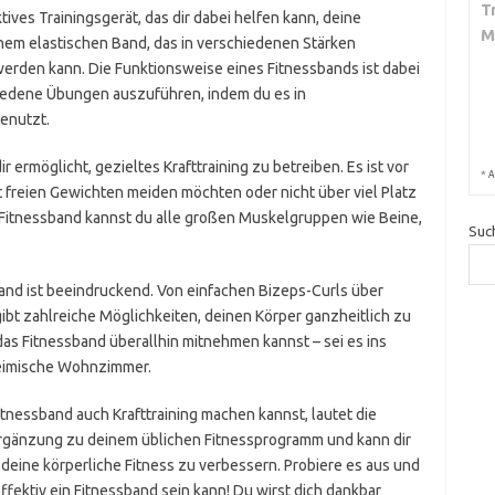
T
ktives Trainingsgerät, das dir dabei helfen kann, deine
M
inem elastischen Band, das in verschiedenen Stärken
 werden kann. Die Funktionsweise eines Fitnessbands ist dabei
iedene Übungen auszuführen, indem du es in
enutzt.
ir ermöglicht, gezieltes Krafttraining zu betreiben. Es ist vor
*
A
it freien Gewichten meiden möchten oder nicht über viel Platz
 Fitnessband kannst du alle großen Muskelgruppen wie Beine,
Suc
band ist beeindruckend. Von einfachen Bizeps-Curls über
ibt zahlreiche Möglichkeiten, deinen Körper ganzheitlich zu
 das Fitnessband überallhin mitnehmen kannst – sei es ins
 heimische Wohnzimmer.
itnessband auch Krafttraining machen kannst, lautet die
e Ergänzung zu deinem üblichen Fitnessprogramm und kann dir
deine körperliche Fitness zu verbessern. Probiere es aus und
effektiv ein Fitnessband sein kann! Du wirst dich dankbar