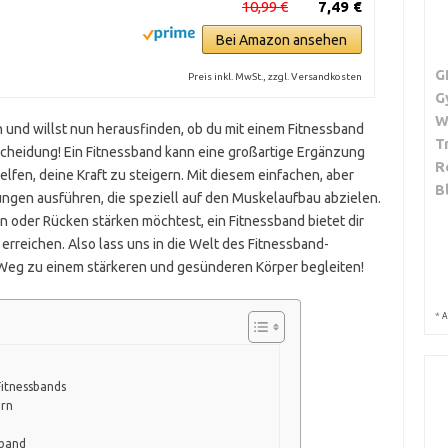
10,99 €
7,49 €
Bei Amazon ansehen
G
Preis inkl. MwSt., zzgl. Versandkosten
G
W
n und willst nun herausfinden, ob du mit einem Fitnessband
T
scheidung! Ein Fitnessband kann eine großartige Ergänzung
R
lfen, deine Kraft zu steigern. Mit diesem einfachen, aber
B
ngen ausführen, die speziell auf den Muskelaufbau abzielen.
n oder Rücken stärken möchtest, ein Fitnessband bietet dir
 erreichen. Also lass uns in die Welt des Fitnessband-
 Weg zu einem stärkeren und gesünderen Körper begleiten!
*
A
Fitnessbands
ern
sband