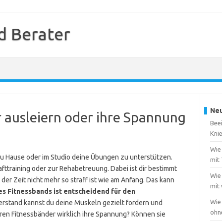
d Berater
Neu
 ausleiern oder ihre Spannung
Beei
Kni
Wie 
zu Hause oder im Studio deine Übungen zu unterstützen.
mit
afttraining oder zur Rehabetreuung. Dabei ist dir bestimmt
Wie 
der Zeit nicht mehr so straff ist wie am Anfang. Das kann
mit
s Fitnessbands ist entscheidend für den
Wie
derstand kannst du deine Muskeln gezielt fordern und
ohn
ieren Fitnessbänder wirklich ihre Spannung? Können sie