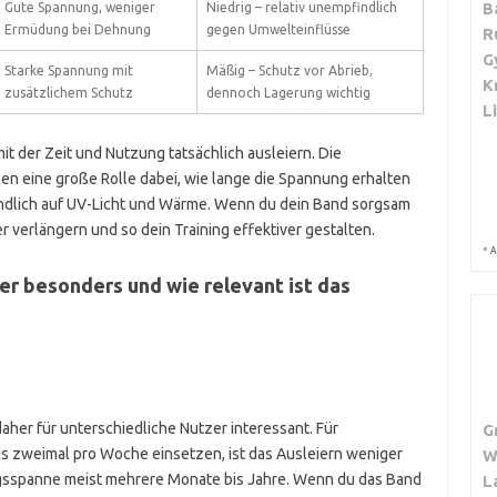
B
Gute Spannung, weniger
Niedrig – relativ unempfindlich
Ermüdung bei Dehnung
gegen Umwelteinflüsse
R
G
Starke Spannung mit
Mäßig – Schutz vor Abrieb,
K
zusätzlichem Schutz
dennoch Lagerung wichtig
L
t der Zeit und Nutzung tatsächlich ausleiern. Die
len eine große Rolle dabei, wie lange die Spannung erhalten
indlich auf UV-Licht und Wärme. Wenn du dein Band sorgsam
r verlängern und so dein Training effektiver gestalten.
*
A
er besonders und wie relevant ist das
aher für unterschiedliche Nutzer interessant. Für
G
is zweimal pro Woche einsetzen, ist das Ausleiern weniger
W
ungsspanne meist mehrere Monate bis Jahre. Wenn du das Band
L