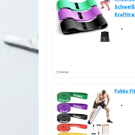
Schweißf
Krafttra
*
Anzeige
Fokky F