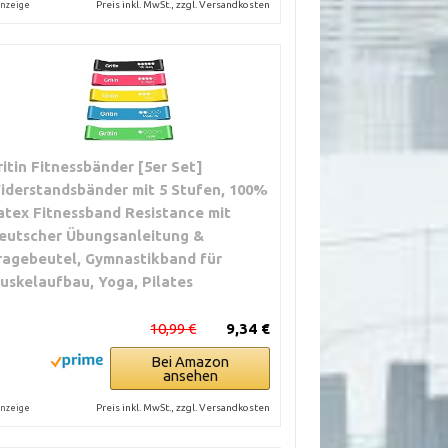
Preis inkl. MwSt., zzgl. Versandkosten
nzeige
ritin Fitnessbänder [5er Set]
iderstandsbänder mit 5 Stufen, 100%
atex Fitnessband Resistance mit
eutscher Übungsanleitung &
ragebeutel, Gymnastikband für
uskelaufbau, Yoga, Pilates
10,99 €
9,34 €
Bei Amazon
ansehen
Preis inkl. MwSt., zzgl. Versandkosten
nzeige