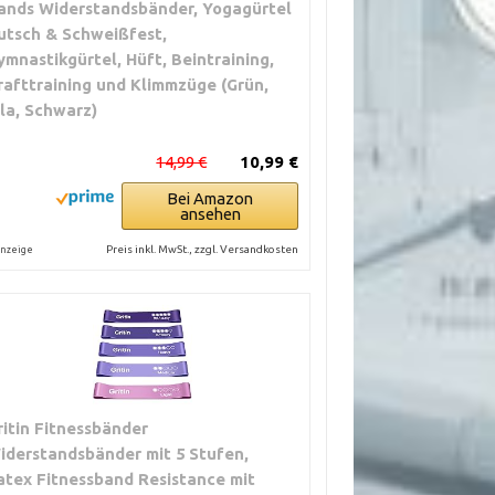
ands Widerstandsbänder, Yogagürtel
utsch & Schweißfest,
ymnastikgürtel, Hüft, Beintraining,
rafttraining und Klimmzüge (Grün,
ila, Schwarz)
14,99 €
10,99 €
Bei Amazon
ansehen
Preis inkl. MwSt., zzgl. Versandkosten
nzeige
ritin Fitnessbänder
iderstandsbänder mit 5 Stufen,
atex Fitnessband Resistance mit