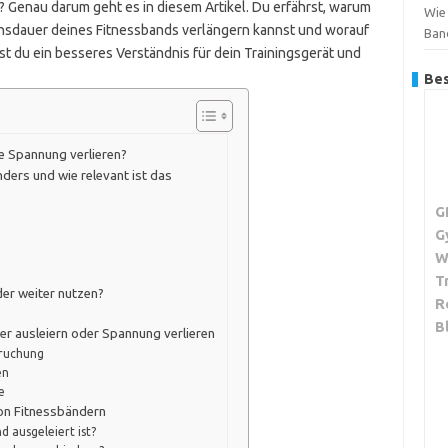
g? Genau darum geht es in diesem Artikel. Du erfährst, warum
Wie 
bensdauer deines Fitnessbands verlängern kannst und worauf
Ban
t du ein besseres Verständnis für dein Trainingsgerät und
Bes
e Spannung verlieren?
ders und wie relevant ist das
G
G
W
T
der weiter nutzen?
R
B
der ausleiern oder Spannung verlieren
pruchung
en
e
von Fitnessbändern
d ausgeleiert ist?