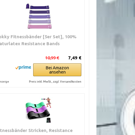
okky Fitnessbänder [5er Set], 100%
aturlatex Resistance Bands
10,99 €
7,49 €
Bei Amazon
ansehen
Preis inkl. MwSt., zzgl. Versandkosten
nzeige
itnessbänder Stricken, Resistance