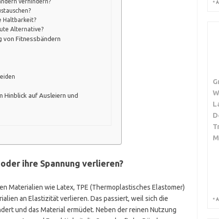
ändern verhindern?
*
A
austauschen?
e Haltbarkeit?
ute Alternative?
g von Fitnessbändern
meiden
G
W
 Hinblick auf Ausleiern und
L
D
T
M
oder ihre Spannung verlieren?
en Materialien wie Latex, TPE (Thermoplastisches Elastomer)
alien an Elastizität verlieren. Das passiert, weil sich die
*
A
dert und das Material ermüdet. Neben der reinen Nutzung