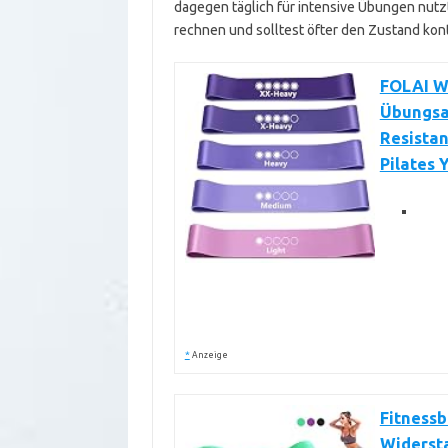
dagegen täglich für intensive Übungen nutzt
rechnen und solltest öfter den Zustand kont
FOLAI Wi
Übungsa
Resista
Pilates 
*
Anzeige
Fitnessb
Widerst