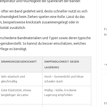
emperatur und Feuchtigkeit die Spannkraft der Bänder.
 öfter ein Band gedehnt wird, desto schneller nutzt es sich
hwindigkeit beim Ziehen spielen eine Rolle. Lässt du das
n, beispielsweise knickstark zusammengelegt oder in
izität zusätzlich.
F
N
verschiedene Bandmaterialien und Typen sowie deren typische
genüberstellt. So kannst du besser einschätzen, welches
flege es benötigt.
SPANNUNGSEIGENSCHAFT
EMPFINDLICHKEIT GEGEN
*
A
LAGERUNG
Sehr elastisch und
Hoch – Sonnenlicht und Hitze
gleichmäßig
schaden stark
Gute Elastizität, etwas
Mäßig – kühle, trockene
langlebiger als Latex
Lagerung empfohlen
F