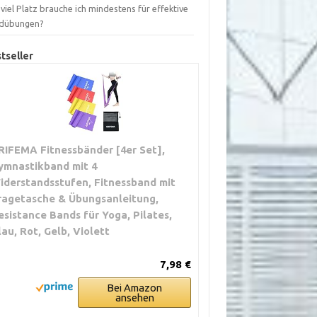
viel Platz brauche ich mindestens für effektive
dübungen?
tseller
RIFEMA Fitnessbänder [4er Set],
ymnastikband mit 4
iderstandsstufen, Fitnessband mit
ragetasche & Übungsanleitung,
esistance Bands für Yoga, Pilates,
lau, Rot, Gelb, Violett
7,98 €
Bei Amazon
ansehen