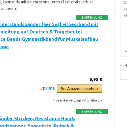
, kannst du mit einem schnelleren Elastizitätsverlust
D
rollieren.
T
M
EMPFEHLUNG
derstandsbänder [5er Set] Fitnessband mit
nleitung auf Deutsch & Tragebeutel
nce Bands Gymnastikband für Muskelaufbau
Yoga
*
A
Suc
6,95 €
Bei Amazon ansehen
Preis inkl. MwSt., zzgl. Versandkosten
EMPFEHLUNG
änder Stricken, Resistance Bands
andsbänder, Yogagürtel Rutsch &