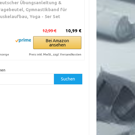
eutscher Übungsanleitung &
ragebeutel, Gymnastikband für
uskelaufbau, Yoga - 5er Set
12,99 €
10,99 €
Bei Amazon
ansehen
Preis inkl. MwSt., zzgl. Versandkosten
nzeige
hen
Suchen