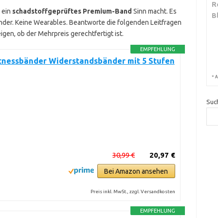
R
b ein
schadstoffgeprüftes Premium-Band
Sinn macht. Es
B
nder. Keine Wearables. Beantworte die folgenden Leitfragen
igen, ob der Mehrpreis gerechtfertigt ist.
EMPFEHLUNG
itnessbänder Widerstandsbänder mit 5 Stufen
*
A
Suc
30,99 €
20,97 €
Bei Amazon ansehen
Preis inkl. MwSt., zzgl. Versandkosten
EMPFEHLUNG