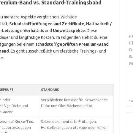
remium-Band vs. Standard-Trainingsband
 du mehrere Aspekte vergleichen. Wichtige
ität
,
Schadstoffprüfungen und Zertifikate
,
Haltbarkeit /
s-Leistungs-Verhältnis
und
Umweltaspekte
. Diese
F
auer und langfristige Kosten. Im Folgenden siehst du eine
F
rägungen bei einem
schadstoffgeprüften Premium-Band
D
band
. Es geht ausschließlich um elastische Trainings- und
B
e.
M
GEPRÜFT
STANDARD
e oder
Verschiedene Kunststoffe. Schwankende
*
A
mäßige Dicke und
Dicke und Oberflächenqualität.
leranzen.
weise auf
Oeko-Tex
,
Selten dokumentierte Prüfungen.
 Labortests gegen
Herstellerangaben oft vage oder fehlen.