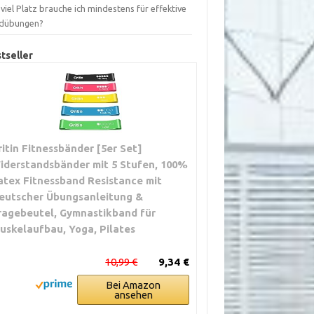
viel Platz brauche ich mindestens für effektive
dübungen?
tseller
ritin Fitnessbänder [5er Set]
iderstandsbänder mit 5 Stufen, 100%
atex Fitnessband Resistance mit
eutscher Übungsanleitung &
ragebeutel, Gymnastikband für
uskelaufbau, Yoga, Pilates
10,99 €
9,34 €
Bei Amazon
ansehen