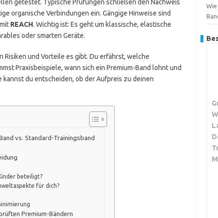
ellen getestet. Typische Prüfungen schließen den Nachweis
Wie 
ige organische Verbindungen ein. Gängige Hinweise sind
Ban
mit
REACH
. Wichtig ist: Es geht um klassische, elastische
arables oder smarten Geräte.
Bes
n Risiken und Vorteile es gibt. Du erfährst, welche
ommst Praxisbeispiele, wann sich ein Premium-Band lohnt und
 kannst du entscheiden, ob der Aufpreis zu deinen
G
W
L
D
Band vs. Standard-Trainingsband
T
eidung
M
inder beteiligt?
mweltaspekte für dich?
minimierung
eprüften Premium-Bändern