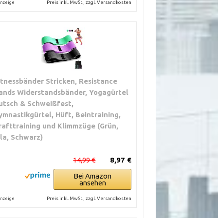
Preis inkl. MwSt., zzgl. Versandkosten
nzeige
itnessbänder Stricken, Resistance
ands Widerstandsbänder, Yogagürtel
utsch & Schweißfest,
ymnastikgürtel, Hüft, Beintraining,
rafttraining und Klimmzüge (Grün,
ila, Schwarz)
14,99 €
8,97 €
Bei Amazon
ansehen
Preis inkl. MwSt., zzgl. Versandkosten
nzeige