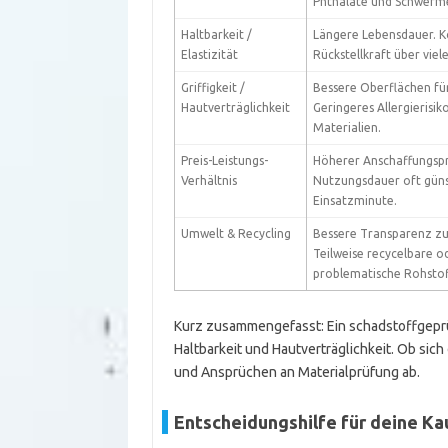
Phthalate und Schwerme
Haltbarkeit /
Längere Lebensdauer. K
Elastizität
Rückstellkraft über viel
Griffigkeit /
Bessere Oberflächen für 
Hautverträglichkeit
Geringeres Allergierisik
Materialien.
Preis-Leistungs-
Höherer Anschaffungspre
Verhältnis
Nutzungsdauer oft güns
Einsatzminute.
Umwelt & Recycling
Bessere Transparenz zu
Teilweise recycelbare o
problematische Rohstof
Kurz zusammengefasst: Ein schadstoffgeprüf
Haltbarkeit und Hautverträglichkeit. Ob sic
und Ansprüchen an Materialprüfung ab.
Entscheidungshilfe für deine K