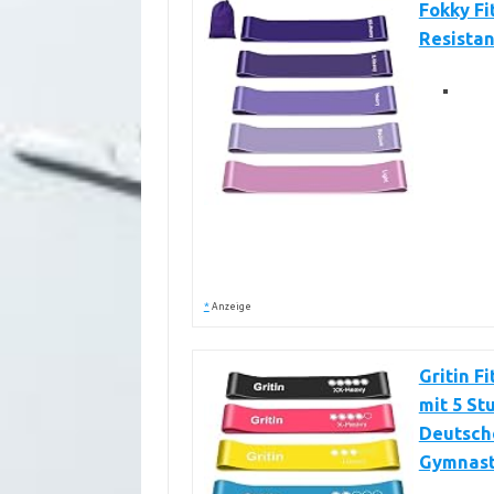
Fokky Fi
Resista
*
Anzeige
Gritin F
mit 5 St
Deutsch
Gymnasti