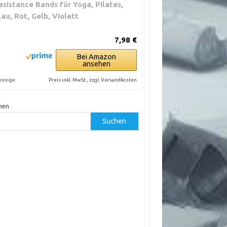
esistance Bands für Yoga, Pilates,
lau, Rot, Gelb, Violett
7,98 €
Bei Amazon
ansehen
Preis inkl. MwSt., zzgl. Versandkosten
nzeige
hen
Suchen