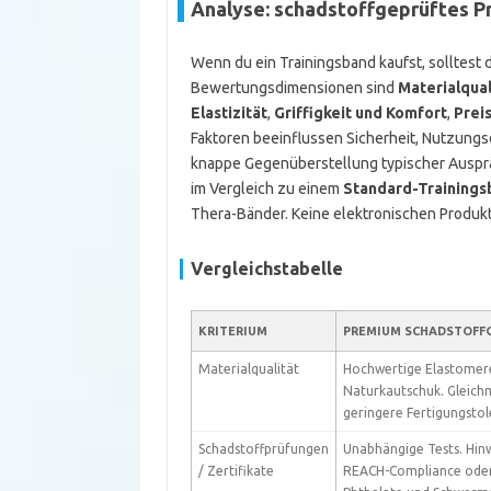
Analyse: schadstoffgeprüftes P
Wenn du ein Trainingsband kaufst, solltest
Bewertungsdimensionen sind
Materialqual
Elastizität
,
Griffigkeit und Komfort
,
Prei
Faktoren beeinflussen Sicherheit, Nutzungsd
knappe Gegenüberstellung typischer Ausp
im Vergleich zu einem
Standard-Trainings
Thera-Bänder. Keine elektronischen Produkt
Vergleichstabelle
KRITERIUM
PREMIUM SCHADSTOFF
Materialqualität
Hochwertige Elastomer
Naturkautschuk. Gleich
geringere Fertigungsto
Schadstoffprüfungen
Unabhängige Tests. Hin
/ Zertifikate
REACH-Compliance oder