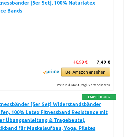
tnessbänder [5er Set], 100% Naturlatex
nce Bands
10,99 €
7,49 €
Bei Amazon ansehen
Preis inkl. MwSt., zzgl. Versandkosten
EMPFEHLUNG
itnessbänder [5er Set] Widerstandsbänder
ufen, 100% Latex Fitnessband Resistance mit
er Übungsanleitung & Tragebeutel,
kband für Muskelaufbau, Yoga, Pilates