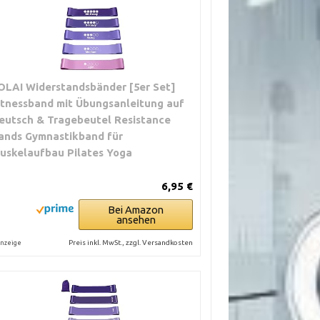
OLAI Widerstandsbänder [5er Set]
itnessband mit Übungsanleitung auf
eutsch & Tragebeutel Resistance
ands Gymnastikband für
uskelaufbau Pilates Yoga
6,95 €
Bei Amazon
ansehen
Preis inkl. MwSt., zzgl. Versandkosten
nzeige