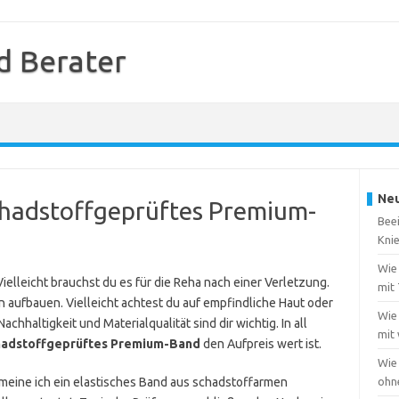
d Berater
Neu
 schadstoffgeprüftes Premium-
Beei
Kni
Wie 
ielleicht brauchst du es für die Reha nach einer Verletzung.
mit
n aufbauen. Vielleicht achtest du auf empfindliche Haut oder
Wie 
chhaltigkeit und Materialqualität sind dir wichtig. In all
mit
hadstoffgeprüftes Premium-Band
den Aufpreis wert ist.
Wie
meine ich ein elastisches Band aus schadstoffarmen
ohn