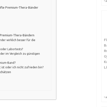
*
A
üfte Premium-Thera-Bänder
n Premium-Thera-Bändern
F
er wirklich besser für die
B
 oder Labortests?
R
er im Vergleich zu günstigen
G
K
remium-Band?
L
st oder ich nicht zufrieden bin?
schätzen
*
A