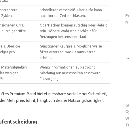
talle.
onstantere
Schnellerer Verschleiß. Elastizität kann
F
e Zyklen.
nach kurzer Zeit nachlassen.
N
sicheren Griff.
Oberflächen können rutschig oder klebrig
o durch geprüfte
sein. Höhere Wahrscheinlichkeit für
Reizungen bei sensibler Haut.
is. Über die
Günstigerer Kaufpreis. Möglicherweise
tiger pro
öfter ersetzen, was Gesamtkosten
erhöht.
*
A
 Materialquellen.
Wenig Informationen zu Recycling.
der weniger
Mischung aus Kunststoffen erschwert
fe.
Entsorgung.
tes Premium-Band bietet messbare Vorteile bei Sicherheit,
h der Mehrpreis lohnt, hängt von deiner Nutzungshäufigkeit
G
G
W
aufentscheidung
T