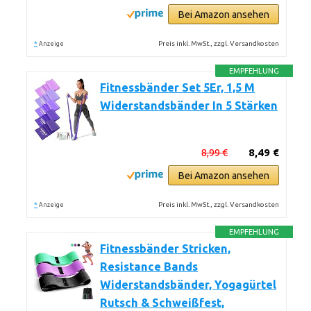
Bei Amazon ansehen
*
Preis inkl. MwSt., zzgl. Versandkosten
Anzeige
EMPFEHLUNG
Fitnessbänder Set 5Er, 1,5 M
Widerstandsbänder In 5 Stärken
8,99 €
8,49 €
Bei Amazon ansehen
*
Preis inkl. MwSt., zzgl. Versandkosten
Anzeige
EMPFEHLUNG
Fitnessbänder Stricken,
Resistance Bands
Widerstandsbänder, Yogagürtel
Rutsch & Schweißfest,