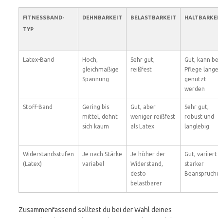
FITNESSBAND-
DEHNBARKEIT
BELASTBARKEIT
HALTBARKE
TYP
Latex-Band
Hoch,
Sehr gut,
Gut, kann be
gleichmäßige
reißfest
Pflege lang
Spannung
genutzt
werden
Stoff-Band
Gering bis
Gut, aber
Sehr gut,
mittel, dehnt
weniger reißfest
robust und
sich kaum
als Latex
langlebig
Widerstandsstufen
Je nach Stärke
Je höher der
Gut, variiert
(Latex)
variabel
Widerstand,
starker
desto
Beanspruch
belastbarer
Zusammenfassend solltest du bei der Wahl deines