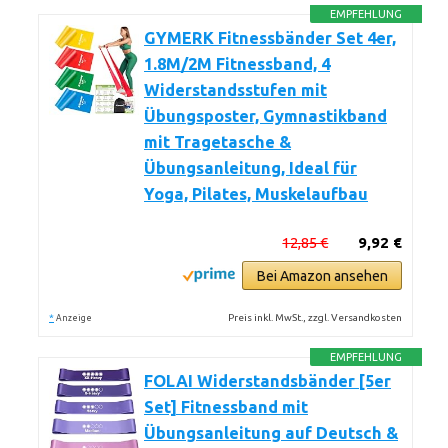
EMPFEHLUNG
GYMERK Fitnessbänder Set 4er,
1.8M/2M Fitnessband, 4
Widerstandsstufen mit
Übungsposter, Gymnastikband
mit Tragetasche &
Übungsanleitung, Ideal für
Yoga, Pilates, Muskelaufbau
12,85 €
9,92 €
Bei Amazon ansehen
*
Preis inkl. MwSt., zzgl. Versandkosten
Anzeige
EMPFEHLUNG
FOLAI Widerstandsbänder [5er
Set] Fitnessband mit
Übungsanleitung auf Deutsch &