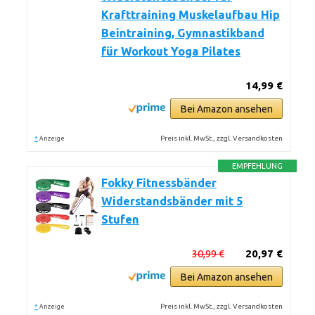
Krafttraining Muskelaufbau Hip
Beintraining, Gymnastikband
für Workout Yoga Pilates
14,99 €
Bei Amazon ansehen
*
Preis inkl. MwSt., zzgl. Versandkosten
Anzeige
EMPFEHLUNG
Fokky Fitnessbänder
Widerstandsbänder mit 5
Stufen
30,99 €
20,97 €
Bei Amazon ansehen
*
Preis inkl. MwSt., zzgl. Versandkosten
Anzeige