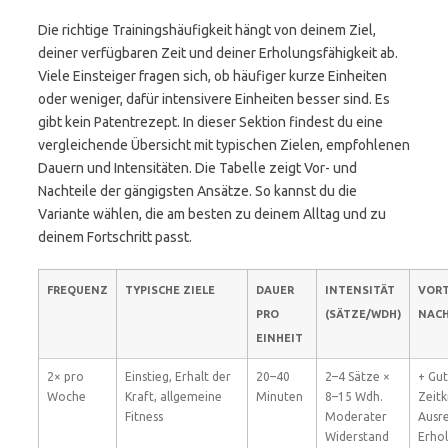
Die richtige Trainingshäufigkeit hängt von deinem Ziel,
deiner verfügbaren Zeit und deiner Erholungsfähigkeit ab.
Viele Einsteiger fragen sich, ob häufiger kurze Einheiten
oder weniger, dafür intensivere Einheiten besser sind. Es
gibt kein Patentrezept. In dieser Sektion findest du eine
vergleichende Übersicht mit typischen Zielen, empfohlenen
Dauern und Intensitäten. Die Tabelle zeigt Vor- und
Nachteile der gängigsten Ansätze. So kannst du die
Variante wählen, die am besten zu deinem Alltag und zu
deinem Fortschritt passt.
FREQUENZ
TYPISCHE ZIELE
DAUER
INTENSITÄT
VORT
PRO
(SÄTZE/WDH)
NACH
EINHEIT
2× pro
Einstieg, Erhalt der
20–40
2–4 Sätze ×
+ Gut
Woche
Kraft, allgemeine
Minuten
8–15 Wdh.
Zeitk
Fitness
Moderater
Ausr
Widerstand
Erhol