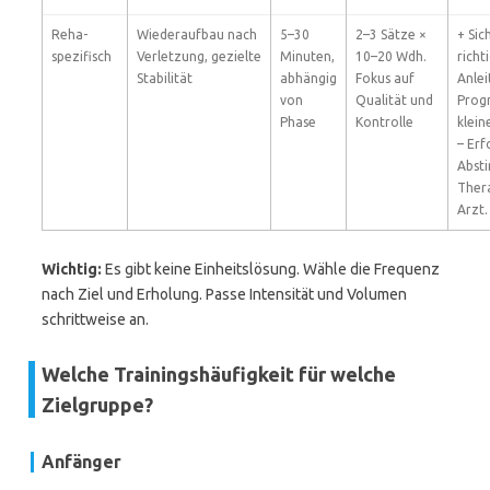
Reha-
Wiederaufbau nach
5–30
2–3 Sätze ×
+ Sic
spezifisch
Verletzung, gezielte
Minuten,
10–20 Wdh.
richt
Stabilität
abhängig
Fokus auf
Anlei
von
Qualität und
Progr
Phase
Kontrolle
klein
– Erf
Abst
Ther
Arzt.
Wichtig:
Es gibt keine Einheitslösung. Wähle die Frequenz
nach Ziel und Erholung. Passe Intensität und Volumen
schrittweise an.
Welche Trainingshäufigkeit für welche
Zielgruppe?
Anfänger