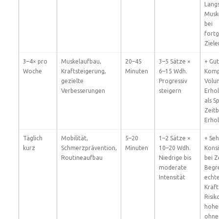
Lang
Musk
bei
fortg
Ziele
3–4× pro
Muskelaufbau,
20–45
3–5 Sätze ×
+ Gut
Woche
Kraftsteigerung,
Minuten
6–15 Wdh.
Komp
gezielte
Progressiv
Volu
Verbesserungen
steigern
Erhol
als S
Zeitb
Erhol
Täglich
Mobilität,
5–20
1–2 Sätze ×
+ Se
kurz
Schmerzprävention,
Minuten
10–20 Wdh.
Konsi
Routineaufbau
Niedrige bis
bei Z
moderate
Begr
Intensität
echt
Kraf
Risik
hohe
ohne