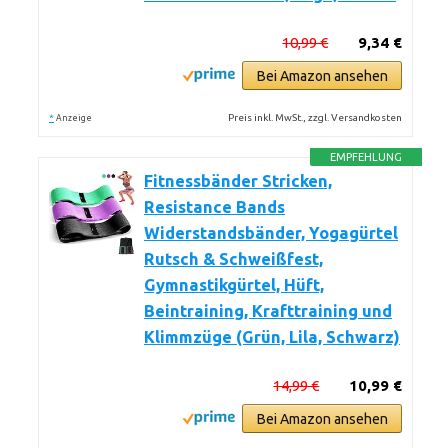
10,99 €
9,34 €
Bei Amazon ansehen
*
Preis inkl. MwSt., zzgl. Versandkosten
Anzeige
EMPFEHLUNG
Fitnessbänder Stricken,
Resistance Bands
Widerstandsbänder, Yogagürtel
Rutsch & Schweißfest,
Gymnastikgürtel, Hüft,
Beintraining, Krafttraining und
Klimmzüge (Grün, Lila, Schwarz)
14,99 €
10,99 €
Bei Amazon ansehen