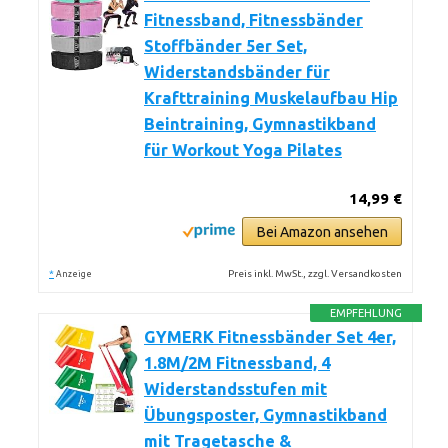
Fitnessband, Fitnessbänder
Stoffbänder 5er Set,
Widerstandsbänder für
Krafttraining Muskelaufbau Hip
Beintraining, Gymnastikband
für Workout Yoga Pilates
14,99 €
Bei Amazon ansehen
*
Preis inkl. MwSt., zzgl. Versandkosten
Anzeige
EMPFEHLUNG
GYMERK Fitnessbänder Set 4er,
1.8M/2M Fitnessband, 4
Widerstandsstufen mit
Übungsposter, Gymnastikband
mit Tragetasche &