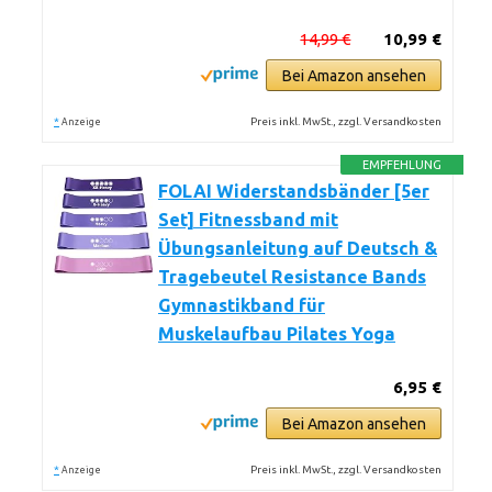
14,99 €
10,99 €
Bei Amazon ansehen
*
Preis inkl. MwSt., zzgl. Versandkosten
Anzeige
EMPFEHLUNG
FOLAI Widerstandsbänder [5er
Set] Fitnessband mit
Übungsanleitung auf Deutsch &
Tragebeutel Resistance Bands
Gymnastikband für
Muskelaufbau Pilates Yoga
6,95 €
Bei Amazon ansehen
*
Preis inkl. MwSt., zzgl. Versandkosten
Anzeige