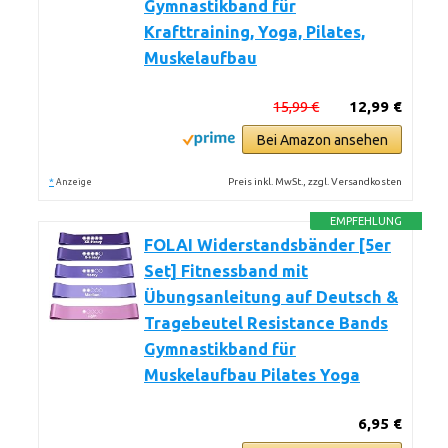
Gymnastikband für
Krafttraining, Yoga, Pilates,
Muskelaufbau
15,99 €
12,99 €
Bei Amazon ansehen
*
Preis inkl. MwSt., zzgl. Versandkosten
Anzeige
EMPFEHLUNG
FOLAI Widerstandsbänder [5er
Set] Fitnessband mit
Übungsanleitung auf Deutsch &
Tragebeutel Resistance Bands
Gymnastikband für
Muskelaufbau Pilates Yoga
6,95 €