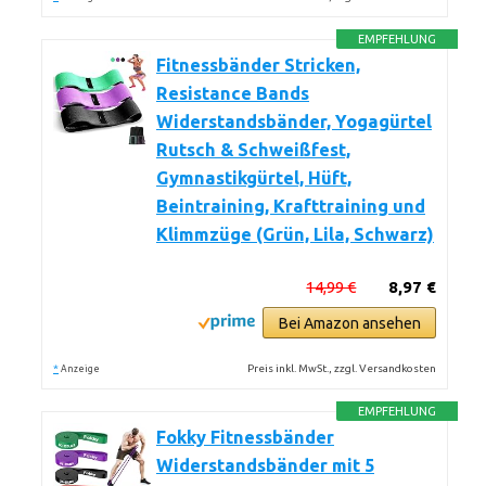
EMPFEHLUNG
Fitnessbänder Stricken,
Resistance Bands
Widerstandsbänder, Yogagürtel
Rutsch & Schweißfest,
Gymnastikgürtel, Hüft,
Beintraining, Krafttraining und
Klimmzüge (Grün, Lila, Schwarz)
14,99 €
8,97 €
Bei Amazon ansehen
*
Preis inkl. MwSt., zzgl. Versandkosten
Anzeige
EMPFEHLUNG
Fokky Fitnessbänder
Widerstandsbänder mit 5