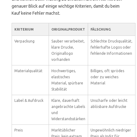
genauer Blick auf einige wichtige Kriterien, damit du beim
Kauf keine Fehler machst.
KRITERIUM
ORIGINALPRODUKT
FÄLSCHUNG
Verpackung
Sauber verarbeitet,
Schlechte Druckqualität,
klare Drucke,
fehlerhafte Logos oder
Originallogo
fehlende Informationen
vorhanden
Materialqualität
Hochwertiges,
Billiges, oft sprödes
elastisches
oder zu weiches
Material, spürbare
Material
Stabilität
Label & Aufdruck
Klare, dauerhaft
Unscharfe oder leicht
angebrachte Labels
ablösbare Aufdrucke
und
Widerstandsstärken
Preis
Marktüblicher
Ungewöhnlich niedriger
Preis, kein extrem
Preis als Indiz für