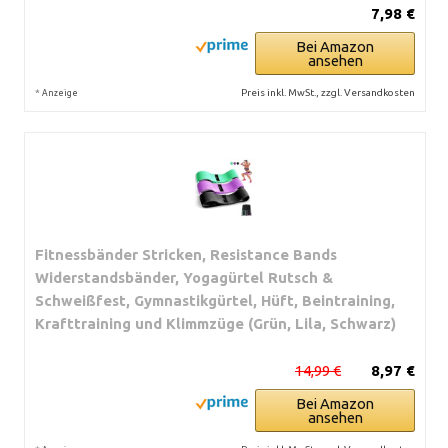
7,98 €
Bei Amazon
ansehen
*
Preis inkl. MwSt., zzgl. Versandkosten
Anzeige
Fitnessbänder Stricken, Resistance Bands
Widerstandsbänder, Yogagürtel Rutsch &
Schweißfest, Gymnastikgürtel, Hüft, Beintraining,
Krafttraining und Klimmzüge (Grün, Lila, Schwarz)
14,99 €
8,97 €
Bei Amazon
ansehen