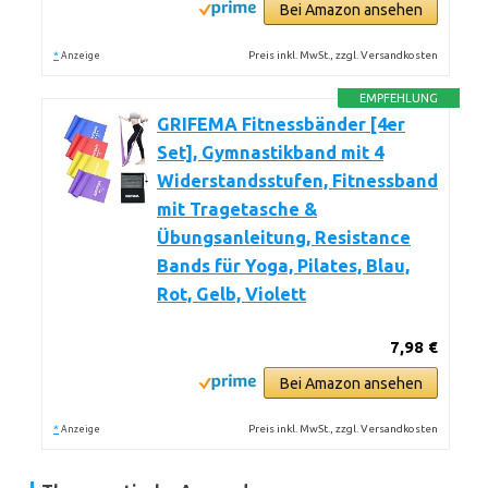
Bei Amazon ansehen
*
Preis inkl. MwSt., zzgl. Versandkosten
Anzeige
EMPFEHLUNG
GRIFEMA Fitnessbänder [4er
Set], Gymnastikband mit 4
Widerstandsstufen, Fitnessband
mit Tragetasche &
Übungsanleitung, Resistance
Bands für Yoga, Pilates, Blau,
Rot, Gelb, Violett
7,98 €
Bei Amazon ansehen
*
Preis inkl. MwSt., zzgl. Versandkosten
Anzeige