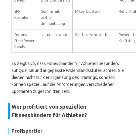
Bands
widerstandsfähig
Mobilität
SPRI
Gummi mit
Mittel bis stark
Reha, Kraf
Xertube
textiler
Ummantelung
Serious
Naturkautschuk
Stark bis sehr stark
Powerlifti
Steel Power
Kraftstei
Bands
Es zeigt sich, dass Fitnessbänder für Athleten besonders
auf Qualität und angepasste Widerstandsstufen achten. Sie
dienen nicht nur der Ergänzung des Trainings, sondern
können speziell auf die Anforderungen verschiedener
Sportarten zugeschnitten sein.
Wer profitiert von speziellen
Fitnessbändern für Athleten?
Profisportler