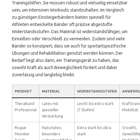
Trainingshilfen. Sie müssen robust und vielseitig einsetzbar
sein, um intensiven Workouts standzuhalten. Im Vergleich
zu günstigen Einsteigerbändern bieten speziell für
Athleten entwickelte Bänder oft präzise abgestufte
Widerstandsstufen. Das Material ist widerstandsfähiger, um
Einreißen oder Verschleiß zu vermeiden. Zudem sind viele
Bänder so konzipiert, dass sie auch für sportartspezifische
Übungen und Rehabilitation genutzt werden können. Der
Bedarf liegt also darin, ein Trainingsgerät zu haben, das
sowohl Kraft als auch Beweglichkeit fördert und dabei
zuverlässig und langlebig bleibt.
PRODUKT
MATERIAL
WIDERSTANDSSTUFEN
ANWENDU
TheraBand
Latex mit
Leicht bis extra stark
Krafttrain
Professional
spezieller
(7 Stufen)
Mobilität
Verstärkung
Rogue
Naturlatex,
Extra stark bis ultra
CrossFit,
Monster
besonders
stark
Gewichth