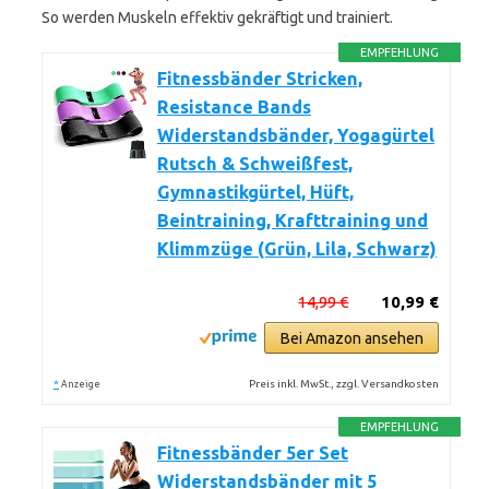
So werden Muskeln effektiv gekräftigt und trainiert.
EMPFEHLUNG
Fitnessbänder Stricken,
Resistance Bands
Widerstandsbänder, Yogagürtel
Rutsch & Schweißfest,
Gymnastikgürtel, Hüft,
Beintraining, Krafttraining und
Klimmzüge (Grün, Lila, Schwarz)
14,99 €
10,99 €
Bei Amazon ansehen
*
Preis inkl. MwSt., zzgl. Versandkosten
Anzeige
EMPFEHLUNG
Fitnessbänder 5er Set
Widerstandsbänder mit 5