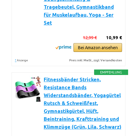
Tragebeutel, Gymnastikband
für Muskelaufbau, Yoga - 5er
Set
12,99 €
10,99 €
Bei Amazon ansehen
*
Preis inkl. MwSt., zzgl. Versandkosten
Anzeige
EMPFEHLUNG
Fitnessbänder Stricken,
Resistance Bands
Widerstandsbänder, Yogagürtel
Rutsch & Schweißfest,
Gymnastikgürtel, Hüft,
Beintraining, Krafttraining und
Klimmzüge (Grün, Lila, Schwarz)