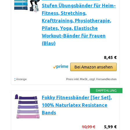
Stufen Übungsbänder für Heim-
Fitness, Stretching,
Krafttraining, Physiotherapie,
Pilates, Yoga, Elastische
Workout-Bänder für Frauen
(Blau)
8,45 €
Bei Amazon ansehen
*
Preis inkl. MwSt., zzgl. Versandkosten
Anzeige
EMPFEHLUNG
Fokky Fitnessbänder [5er Set],
100% Naturlatex Resistance
Bands
10,99 €
5,99 €