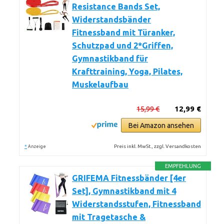
Resistance Bands Set,
Widerstandsbänder
Fitnessband mit Türanker,
Schutzpad und 2*Griffen,
Gymnastikband für
Krafttraining, Yoga, Pilates,
Muskelaufbau
15,99 €
12,99 €
Bei Amazon ansehen
*
Preis inkl. MwSt., zzgl. Versandkosten
Anzeige
EMPFEHLUNG
GRIFEMA Fitnessbänder [4er
Set], Gymnastikband mit 4
Widerstandsstufen, Fitnessband
mit Tragetasche &