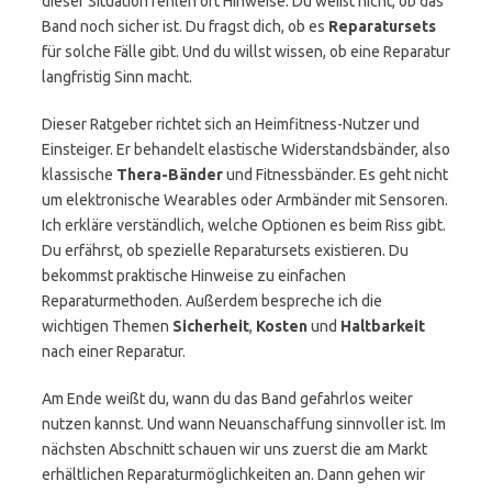
dieser Situation fehlen oft Hinweise. Du weißt nicht, ob das
Band noch sicher ist. Du fragst dich, ob es
Reparatursets
für solche Fälle gibt. Und du willst wissen, ob eine Reparatur
langfristig Sinn macht.
Dieser Ratgeber richtet sich an Heimfitness-Nutzer und
Einsteiger. Er behandelt elastische Widerstandsbänder, also
klassische
Thera-Bänder
und Fitnessbänder. Es geht nicht
um elektronische Wearables oder Armbänder mit Sensoren.
Ich erkläre verständlich, welche Optionen es beim Riss gibt.
Du erfährst, ob spezielle Reparatursets existieren. Du
bekommst praktische Hinweise zu einfachen
Reparaturmethoden. Außerdem bespreche ich die
wichtigen Themen
Sicherheit
,
Kosten
und
Haltbarkeit
nach einer Reparatur.
Am Ende weißt du, wann du das Band gefahrlos weiter
nutzen kannst. Und wann Neuanschaffung sinnvoller ist. Im
nächsten Abschnitt schauen wir uns zuerst die am Markt
erhältlichen Reparaturmöglichkeiten an. Dann gehen wir