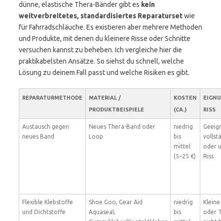
dünne, elastische Thera-Bänder gibt es
kein
weitverbreitetes, standardisiertes Reparaturset
wie
für Fahrradschläuche. Es existieren aber mehrere Methoden
und Produkte, mit denen du kleinere Risse oder Schnitte
versuchen kannst zu beheben. Ich vergleiche hier die
praktikabelsten Ansätze. So siehst du schnell, welche
Lösung zu deinem Fall passt und welche Risiken es gibt.
REPARATURMETHODE
MATERIAL /
KOSTEN
EIGNU
PRODUKTBEISPIELE
(CA.)
RISS
Austausch gegen
Neues Thera-Band oder
niedrig
Geeign
neues Band
Loop
bis
volls
mittel
oder 
(5–25 €)
Riss
Flexible Klebstoffe
Shoe Goo, Gear Aid
niedrig
Kleine
und Dichtstoffe
Aquaseal,
bis
oder T