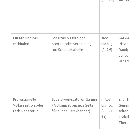
Kürzen und neu
Scharfes Messer, ggf.
sehr
Bei kl
verbinden
Knoten oder Verbindung
niedrig
Rissen
mit Schlauchschelle
(0–5 €)
Rand; 
Länge
Wider
Professionelle
Spezialwerkstatt für Gummi
mittel
Eher f
Vulkanisation oder
/ Vulkanisationssets (selten
bis hoch
Gummi
Fach-Reparatur
für dünne Latexbänder)
(20–50
selten
€+)
prakti
Thera