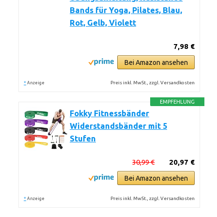
Bands für Yoga, Pilates, Blau,
Rot, Gelb, Violett
7,98 €
Bei Amazon ansehen
*
Preis inkl. MwSt., zzgl. Versandkosten
Anzeige
EMPFEHLUNG
Fokky Fitnessbänder
Widerstandsbänder mit 5
Stufen
30,99 €
20,97 €
Bei Amazon ansehen
*
Preis inkl. MwSt., zzgl. Versandkosten
Anzeige