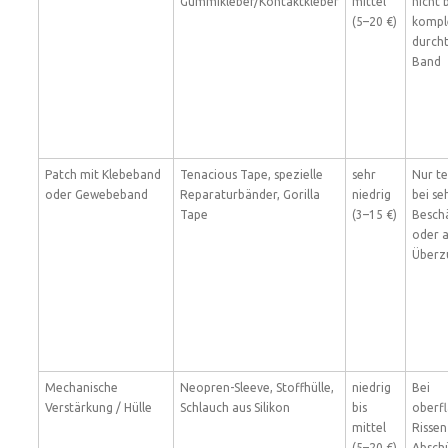
Gummikleber/Kontaktkleber
mittel
nicht 
(5–20 €)
kompl
durch
Band
Patch mit Klebeband
Tenacious Tape, spezielle
sehr
Nur t
oder Gewebeband
Reparaturbänder, Gorilla
niedrig
bei se
Tape
(3–15 €)
Besch
oder a
Überz
Mechanische
Neopren-Sleeve, Stoffhülle,
niedrig
Bei
Verstärkung / Hülle
Schlauch aus Silikon
bis
oberfl
mittel
Rissen
(5–20 €)
Absch