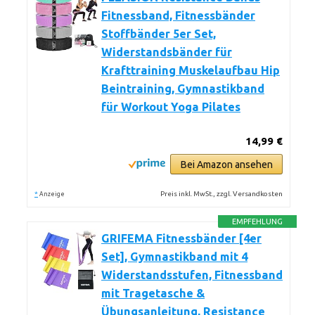
Fitnessband, Fitnessbänder
Stoffbänder 5er Set,
Widerstandsbänder für
Krafttraining Muskelaufbau Hip
Beintraining, Gymnastikband
für Workout Yoga Pilates
14,99 €
Bei Amazon ansehen
*
Preis inkl. MwSt., zzgl. Versandkosten
Anzeige
EMPFEHLUNG
GRIFEMA Fitnessbänder [4er
Set], Gymnastikband mit 4
Widerstandsstufen, Fitnessband
mit Tragetasche &
Übungsanleitung, Resistance