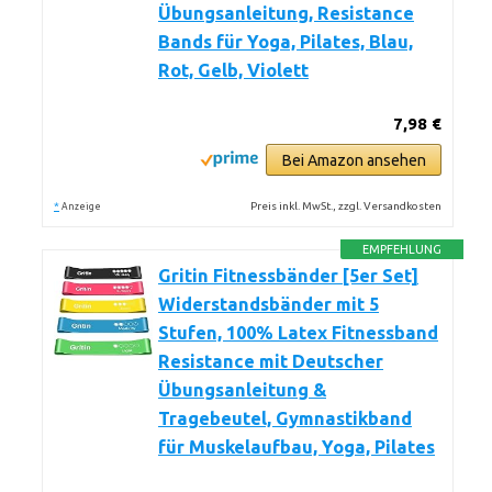
Übungsanleitung, Resistance
Bands für Yoga, Pilates, Blau,
Rot, Gelb, Violett
7,98 €
Bei Amazon ansehen
*
Preis inkl. MwSt., zzgl. Versandkosten
Anzeige
EMPFEHLUNG
Gritin Fitnessbänder [5er Set]
Widerstandsbänder mit 5
Stufen, 100% Latex Fitnessband
Resistance mit Deutscher
Übungsanleitung &
Tragebeutel, Gymnastikband
für Muskelaufbau, Yoga, Pilates