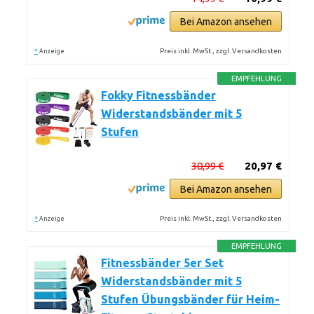
Bei Amazon ansehen
*
Preis inkl. MwSt., zzgl. Versandkosten
Anzeige
EMPFEHLUNG
Fokky Fitnessbänder
Widerstandsbänder mit 5
Stufen
30,99 €
20,97 €
Bei Amazon ansehen
*
Preis inkl. MwSt., zzgl. Versandkosten
Anzeige
EMPFEHLUNG
Fitnessbänder 5er Set
Widerstandsbänder mit 5
Stufen Übungsbänder für Heim-