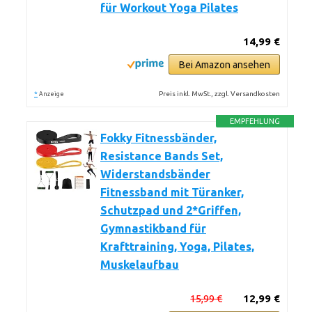
für Workout Yoga Pilates
14,99 €
Bei Amazon ansehen
*
Preis inkl. MwSt., zzgl. Versandkosten
Anzeige
EMPFEHLUNG
Fokky Fitnessbänder,
Resistance Bands Set,
Widerstandsbänder
Fitnessband mit Türanker,
Schutzpad und 2*Griffen,
Gymnastikband für
Krafttraining, Yoga, Pilates,
Muskelaufbau
15,99 €
12,99 €