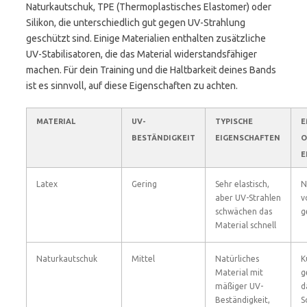
Naturkautschuk, TPE (Thermoplastisches Elastomer) oder
Silikon, die unterschiedlich gut gegen UV-Strahlung
geschützt sind. Einige Materialien enthalten zusätzliche
UV-Stabilisatoren, die das Material widerstandsfähiger
machen. Für dein Training und die Haltbarkeit deines Bands
ist es sinnvoll, auf diese Eigenschaften zu achten.
MATERIAL
UV-
TYPISCHE
E
BESTÄNDIGKEIT
EIGENSCHAFTEN
O
E
Latex
Gering
Sehr elastisch,
N
aber UV-Strahlen
v
schwächen das
g
Material schnell
Naturkautschuk
Mittel
Natürliches
K
Material mit
g
mäßiger UV-
d
Beständigkeit,
S