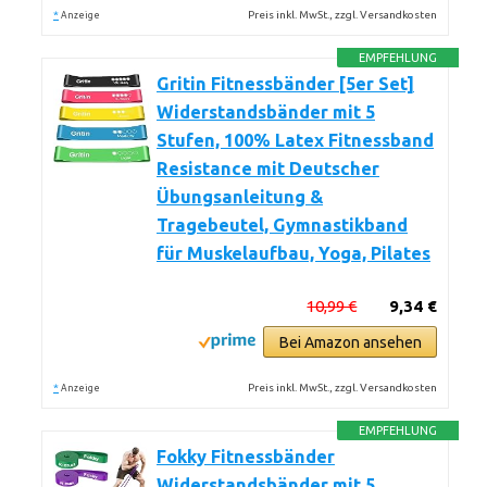
*
Preis inkl. MwSt., zzgl. Versandkosten
Anzeige
EMPFEHLUNG
Gritin Fitnessbänder [5er Set]
Widerstandsbänder mit 5
Stufen, 100% Latex Fitnessband
Resistance mit Deutscher
Übungsanleitung &
Tragebeutel, Gymnastikband
für Muskelaufbau, Yoga, Pilates
10,99 €
9,34 €
Bei Amazon ansehen
*
Preis inkl. MwSt., zzgl. Versandkosten
Anzeige
EMPFEHLUNG
Fokky Fitnessbänder
Widerstandsbänder mit 5