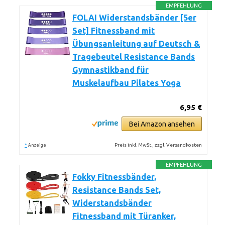
EMPFEHLUNG
FOLAI Widerstandsbänder [5er
Set] Fitnessband mit
Übungsanleitung auf Deutsch &
Tragebeutel Resistance Bands
Gymnastikband für
Muskelaufbau Pilates Yoga
6,95 €
Bei Amazon ansehen
*
Preis inkl. MwSt., zzgl. Versandkosten
Anzeige
EMPFEHLUNG
Fokky Fitnessbänder,
Resistance Bands Set,
Widerstandsbänder
Fitnessband mit Türanker,