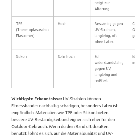
neigt zur
Alterung
TPE
Hoch
Beständig gegen
G
(Thermoplastisches
UV-Strahlen,
O
Elastomer)
langlebig, oft
g
ohne Latex
Silikon
Sehr hoch
Sehr
I
widerstandsfähig
i
gegen UV,
langlebig und
reißfest
Wichtigste Erkenntnisse:
UV-Strahlen können
Fitnessbänder nachhaltig schädigen, besonders Latex ist
empfindlich. Materialien wie TPE oder Silikon bieten
bessere UV-Beständigkeit und eignen sich eher für den
Outdoor-Gebrauch. Wenn du dein Band oft draußen
benutzt, lohnt es sich, auf die Materialqualität und UV-