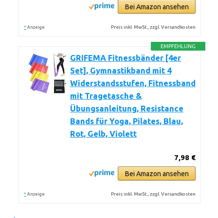
Bei Amazon ansehen
*
Preis inkl. MwSt., zzgl. Versandkosten
Anzeige
EMPFEHLUNG
GRIFEMA Fitnessbänder [4er
Set], Gymnastikband mit 4
Widerstandsstufen, Fitnessband
mit Tragetasche &
Übungsanleitung, Resistance
Bands für Yoga, Pilates, Blau,
Rot, Gelb, Violett
7,98 €
Bei Amazon ansehen
*
Preis inkl. MwSt., zzgl. Versandkosten
Anzeige