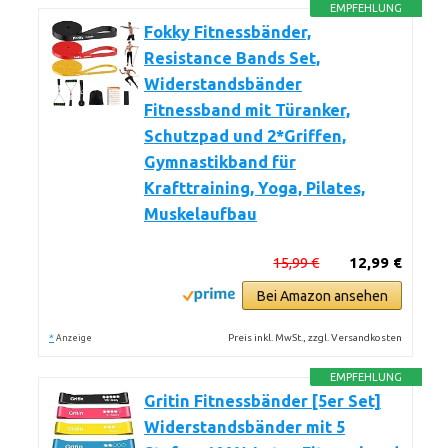
EMPFEHLUNG
Fokky Fitnessbänder,
Resistance Bands Set,
Widerstandsbänder
Fitnessband mit Türanker,
Schutzpad und 2*Griffen,
Gymnastikband für
Krafttraining, Yoga, Pilates,
Muskelaufbau
15,99 €
12,99 €
Bei Amazon ansehen
*
Preis inkl. MwSt., zzgl. Versandkosten
Anzeige
EMPFEHLUNG
Gritin Fitnessbänder [5er Set]
Widerstandsbänder mit 5