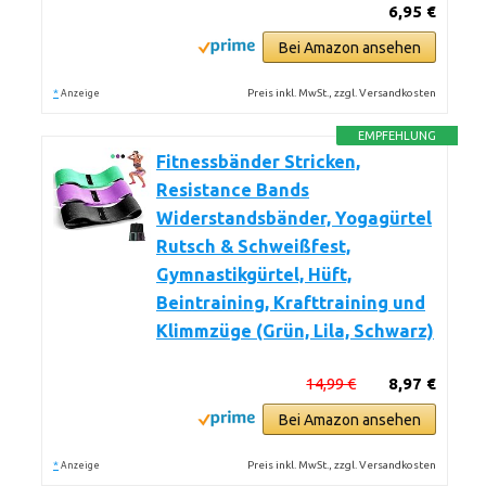
6,95 €
Bei Amazon ansehen
*
Preis inkl. MwSt., zzgl. Versandkosten
Anzeige
EMPFEHLUNG
Fitnessbänder Stricken,
Resistance Bands
Widerstandsbänder, Yogagürtel
Rutsch & Schweißfest,
Gymnastikgürtel, Hüft,
Beintraining, Krafttraining und
Klimmzüge (Grün, Lila, Schwarz)
14,99 €
8,97 €
Bei Amazon ansehen
*
Preis inkl. MwSt., zzgl. Versandkosten
Anzeige