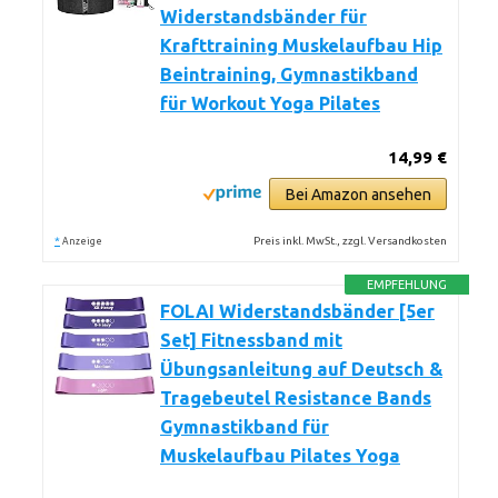
Widerstandsbänder für
Krafttraining Muskelaufbau Hip
Beintraining, Gymnastikband
für Workout Yoga Pilates
14,99 €
Bei Amazon ansehen
*
Preis inkl. MwSt., zzgl. Versandkosten
Anzeige
EMPFEHLUNG
FOLAI Widerstandsbänder [5er
Set] Fitnessband mit
Übungsanleitung auf Deutsch &
Tragebeutel Resistance Bands
Gymnastikband für
Muskelaufbau Pilates Yoga