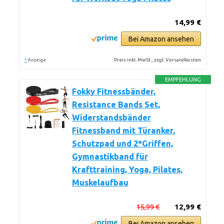
14,99 €
Bei Amazon ansehen
*
Preis inkl. MwSt., zzgl. Versandkosten
Anzeige
EMPFEHLUNG
Fokky Fitnessbänder,
Resistance Bands Set,
Widerstandsbänder
Fitnessband mit Türanker,
Schutzpad und 2*Griffen,
Gymnastikband für
Krafttraining, Yoga, Pilates,
Muskelaufbau
15,99 €
12,99 €
Bei Amazon ansehen