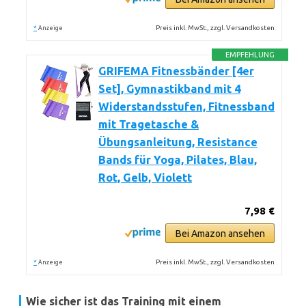
*
Preis inkl. MwSt., zzgl. Versandkosten
Anzeige
EMPFEHLUNG
GRIFEMA Fitnessbänder [4er
Set], Gymnastikband mit 4
Widerstandsstufen, Fitnessband
mit Tragetasche &
Übungsanleitung, Resistance
Bands für Yoga, Pilates, Blau,
Rot, Gelb, Violett
7,98 €
Bei Amazon ansehen
*
Preis inkl. MwSt., zzgl. Versandkosten
Anzeige
Wie sicher ist das Training mit einem