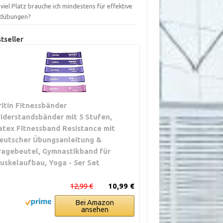
viel Platz brauche ich mindestens für effektive
dübungen?
tseller
ritin Fitnessbänder
iderstandsbänder mit 5 Stufen,
atex Fitnessband Resistance mit
eutscher Übungsanleitung &
ragebeutel, Gymnastikband für
uskelaufbau, Yoga - 5er Set
12,99 €
10,99 €
Bei Amazon
ansehen