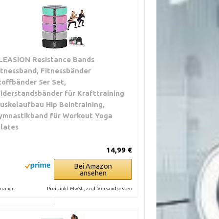
LEASION Resistance Bands
itnessband, Fitnessbänder
toffbänder 5er Set,
iderstandsbänder für Krafttraining
uskelaufbau Hip Beintraining,
ymnastikband für Workout Yoga
ulterdrücken,
ilates
14,99 €
rstände
Bei Amazon
ansehen
ngsmuster,
Preis inkl. MwSt., zzgl. Versandkosten
nzeige