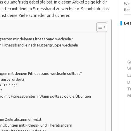
du langfristig dabei bleibst. In diesem Artikel zeige ich dir,
Wie 
gsarten mit deinem Fitnessband zu wechseln. So holst du das
Ban
hst deine Ziele schneller und sicherer.
Bes
ngsarten mit deinem Fitnessband wechseln?
em Fitnessband je nach Nutzergruppe wechseln
G
W
ngen mit deinem Fitnessband wechseln solltest?
L
erausgefordert?
D
 Training?
T
n?
M
ing mit Fitnessbändern: Wann solltest du die Übungen
ne Ziele abstimmen willst
er Übungen mit Fitness- und Therabändern