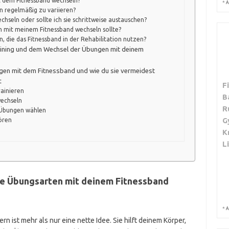
t dem Fitnessband wechseln?
*
A
n regelmäßig zu variieren?
chseln oder sollte ich sie schrittweise austauschen?
en mit meinem Fitnessband wechseln sollte?
, die das Fitnessband in der Rehabilitation nutzen?
raining und dem Wechsel der Übungen mit deinem
gen mit dem Fitnessband und wie du sie vermeidest
t
F
ainieren
B
wechseln
R
n Übungen wählen
G
ören
K
L
die Übungsarten mit deinem Fitnessband
*
A
 ist mehr als nur eine nette Idee. Sie hilft deinem Körper,