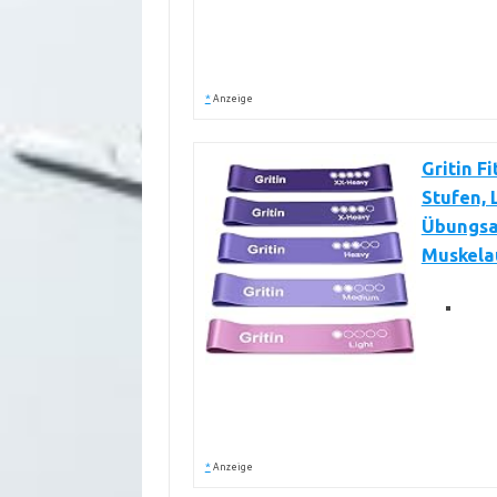
*
Anzeige
Gritin F
Stufen, 
Übungsa
Muskelau
*
Anzeige