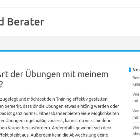
d Berater
Neu
e Art der Übungen mit meinem
Beei
?
Kni
Wie 
zugelegt und möchtest dein Training effektiv gestalten.
mit
en bemerkt, dass dir die Übungen etwas eintönig werden oder
Wie 
. Das ist ganz normal. Fitnessbänder bieten viele Möglichkeiten
mit
 der Übungen regelmäßig variierst, kannst du verschiedene
Wie
en Körper herausfordern. Andernfalls gewöhnt sich dein
ohn
effekt bleibt aus. Außerdem kann die Abwechslung deine