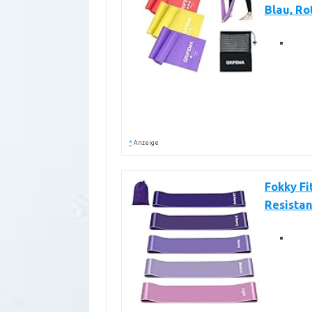
Blau, Rot
*
Anzeige
Fokky Fi
Resista