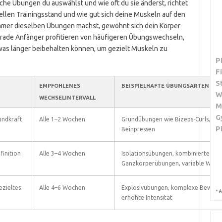
he Übungen du auswählst und wie oft du sie änderst, richtet
ellen Trainingsstand und wie gut sich deine Muskeln auf den
immer dieselben Übungen machst, gewöhnt sich dein Körper
Gerade Anfänger profitieren von häufigeren Übungswechseln,
was länger beibehalten können, um gezielt Muskeln zu
P
F
S
EMPFOHLENES
BEISPIELHAFTE ÜBUNGSARTEN
W
WECHSELINTERVALL
M
G
undkraft
Alle 1–2 Wochen
Grundübungen wie Bizeps-Curls, Sch
P
Beinpressen
finition
Alle 3–4 Wochen
Isolationsübungen, kombinierte
Ganzkörperübungen, variable Wide
ezieltes
Alle 4–6 Wochen
Explosivübungen, komplexe Bewegu
*
A
erhöhte Intensität