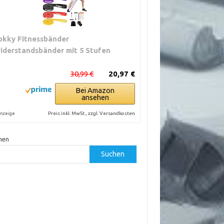
okky Fitnessbänder
iderstandsbänder mit 5 Stufen
30,99 €
20,97 €
Bei Amazon
ansehen
Preis inkl. MwSt., zzgl. Versandkosten
nzeige
hen
Suchen