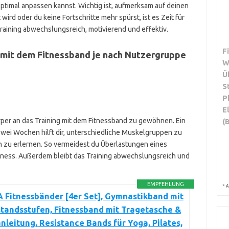
 optimal anpassen kannst. Wichtig ist, aufmerksam auf deinen
ird oder du keine Fortschritte mehr spürst, ist es Zeit für
raining abwechslungsreich, motivierend und effektiv.
F
t mit dem Fitnessband je nach Nutzergruppe
W
Ü
S
P
E
örper an das Training mit dem Fitnessband zu gewöhnen. Ein
(
zwei Wochen hilft dir, unterschiedliche Muskelgruppen zu
zu erlernen. So vermeidest du Überlastungen eines
ness. Außerdem bleibt das Training abwechslungsreich und
EMPFEHLUNG
*
A
 Fitnessbänder [4er Set], Gymnastikband mit
tandsstufen, Fitnessband mit Tragetasche &
leitung, Resistance Bands für Yoga, Pilates,