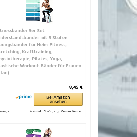
itnessbänder 5er Set
iderstandsbänder mit 5 Stufen
bungsbänder für Heim-Fitness,
tretching, Krafttraining,
hysiotherapie, Pilates, Yoga,
lastische Workout-Bänder für Frauen
Blau)
8,45 €
Bei Amazon
ansehen
Preis inkl. MwSt., zzgl. Versandkosten
nzeige