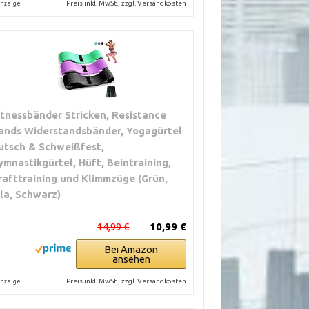
Preis inkl. MwSt., zzgl. Versandkosten
nzeige
itnessbänder Stricken, Resistance
ands Widerstandsbänder, Yogagürtel
utsch & Schweißfest,
ymnastikgürtel, Hüft, Beintraining,
rafttraining und Klimmzüge (Grün,
ila, Schwarz)
14,99 €
10,99 €
Bei Amazon
ansehen
Preis inkl. MwSt., zzgl. Versandkosten
nzeige