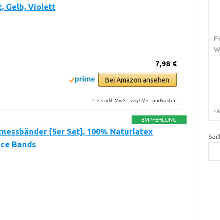
, Gelb, Violett
F
W
7,98 €
Bei Amazon ansehen
Preis inkl. MwSt., zzgl. Versandkosten
*
A
EMPFEHLUNG
tnessbänder [5er Set], 100% Naturlatex
Suc
nce Bands