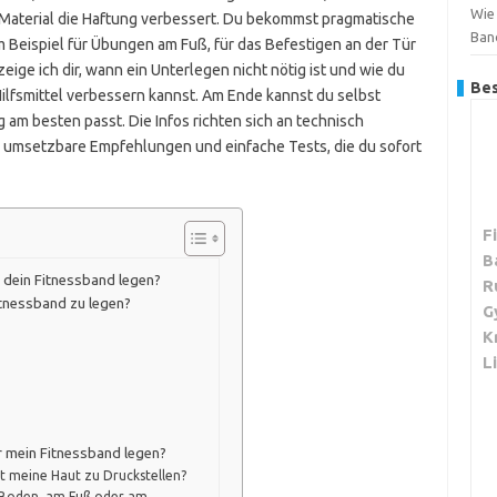
Wie 
 Material die Haftung verbessert. Du bekommst pragmatische
Ban
 Beispiel für Übungen am Fuß, für das Befestigen an der Tür
ge ich dir, wann ein Unterlegen nicht nötig ist und wie du
Bes
Hilfsmittel verbessern kannst. Am Ende kannst du selbst
 am besten passt. Die Infos richten sich an technisch
e, umsetzbare Empfehlungen und einfache Tests, die du sofort
F
B
 dein Fitnessband legen?
R
itnessband zu legen?
G
K
L
r mein Fitnessband legen?
t meine Haut zu Druckstellen?
m Boden, am Fuß oder am