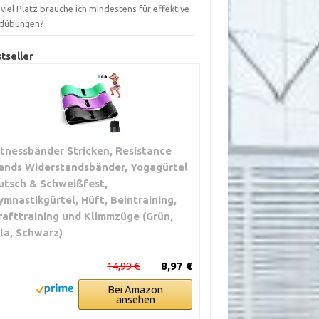
viel Platz brauche ich mindestens für effektive
dübungen?
tseller
itnessbänder Stricken, Resistance
ands Widerstandsbänder, Yogagürtel
utsch & Schweißfest,
ymnastikgürtel, Hüft, Beintraining,
rafttraining und Klimmzüge (Grün,
ila, Schwarz)
14,99 €
8,97 €
Bei Amazon
ansehen