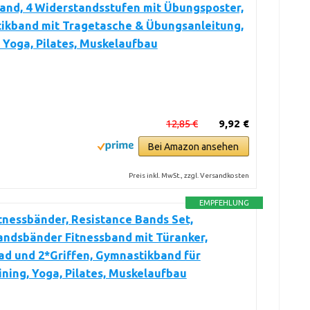
and, 4 Widerstandsstufen mit Übungsposter,
ikband mit Tragetasche & Übungsanleitung,
r Yoga, Pilates, Muskelaufbau
12,85 €
9,92 €
Bei Amazon ansehen
Preis inkl. MwSt., zzgl. Versandkosten
EMPFEHLUNG
tnessbänder, Resistance Bands Set,
andsbänder Fitnessband mit Türanker,
d und 2*Griffen, Gymnastikband für
ining, Yoga, Pilates, Muskelaufbau