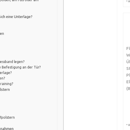
*
A
ich eine Unterlage?
den
F
W
Ü
nessband legen?
e Befestigung an der Tür?
S
erlage?
P
en?
E
Training?
(
lstern
fpolstern
*
A
aßnahmen