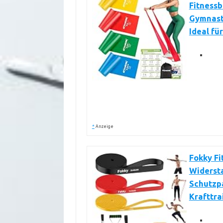
Fitnessb
Gymnast
Ideal fü
*
Anzeige
Fokky Fi
Widerst
Schutzpa
Krafttra