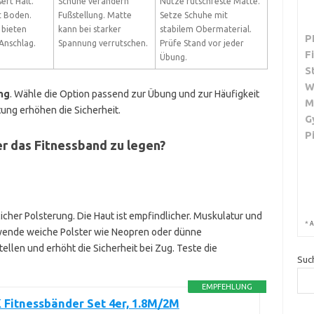
ert Halt.
Schuhe verändern
Nutze rutschfeste Matte.
t Boden.
Fußstellung. Matte
Setze Schuhe mit
 bieten
kann bei starker
stabilem Obermaterial.
P
Anschlag.
Spannung verrutschen.
Prüfe Stand vor jeder
F
Übung.
S
W
ng
. Wähle die Option passend zur Übung und zur Häufigkeit
M
tung erhöhen die Sicherheit.
G
P
er das Fitnessband zu legen?
icher Polsterung. Die Haut ist empfindlicher. Muskulatur und
*
A
rwende weiche Polster wie Neopren oder dünne
llen und erhöht die Sicherheit bei Zug. Teste die
Suc
EMPFEHLUNG
Fitnessbänder Set 4er, 1.8M/2M