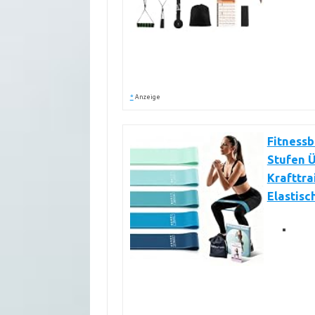
*
Anzeige
Fitnessb
Stufen Ü
Krafttra
Elastisc