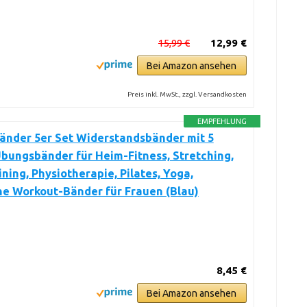
15,99 €
12,99 €
Bei Amazon ansehen
Preis inkl. MwSt., zzgl. Versandkosten
EMPFEHLUNG
änder 5er Set Widerstandsbänder mit 5
bungsbänder für Heim-Fitness, Stretching,
ining, Physiotherapie, Pilates, Yoga,
he Workout-Bänder für Frauen (Blau)
8,45 €
Bei Amazon ansehen