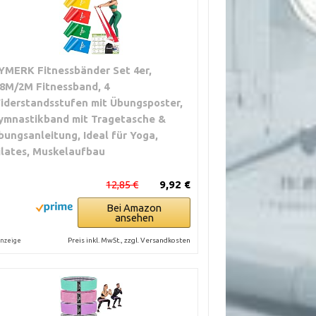
YMERK Fitnessbänder Set 4er,
.8M/2M Fitnessband, 4
iderstandsstufen mit Übungsposter,
ymnastikband mit Tragetasche &
bungsanleitung, Ideal für Yoga,
ilates, Muskelaufbau
12,85 €
9,92 €
Bei Amazon
ansehen
Preis inkl. MwSt., zzgl. Versandkosten
nzeige