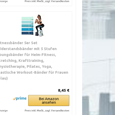
Preis inkl. MwSt., zzgl. Versandkosten
nzeige
itnessbänder 5er Set
iderstandsbänder mit 5 Stufen
bungsbänder für Heim-Fitness,
tretching, Krafttraining,
hysiotherapie, Pilates, Yoga,
lastische Workout-Bänder für Frauen
Blau)
8,45 €
Bei Amazon
ansehen
Preis inkl. MwSt., zzgl. Versandkosten
nzeige