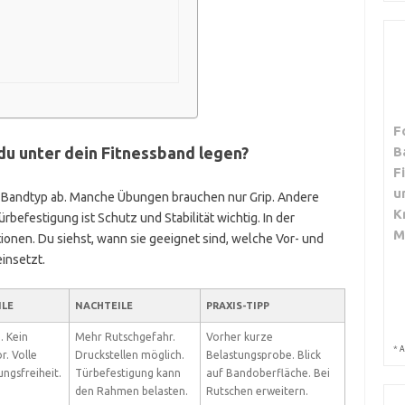
F
du unter dein Fitnessband legen?
B
F
u
d Bandtyp ab. Manche Übungen brauchen nur Grip. Andere
K
befestigung ist Schutz und Stabilität wichtig. In der
M
ionen. Du siehst, wann sie geeignet sind, welche Vor- und
einsetzt.
ILE
NACHTEILE
PRAXIS-TIPP
. Kein
Mehr Rutschgefahr.
Vorher kurze
*
A
. Volle
Druckstellen möglich.
Belastungsprobe. Blick
ngsfreiheit.
Türbefestigung kann
auf Bandoberfläche. Bei
den Rahmen belasten.
Rutschen erweitern.