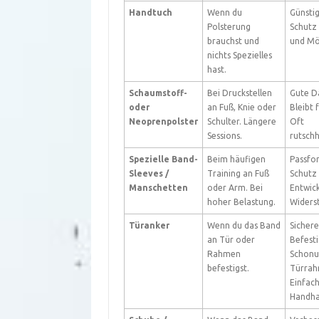
Handtuch
Wenn du
Günstig
Polsterung
Schutz 
brauchst und
und Mö
nichts Spezielles
hast.
Schaumstoff-
Bei Druckstellen
Gute D
oder
an Fuß, Knie oder
Bleibt 
Neoprenpolster
Schulter. Längere
Oft
Sessions.
rutsch
Spezielle Band-
Beim häufigen
Passfo
Sleeves /
Training an Fuß
Schutz 
Manschetten
oder Arm. Bei
Entwick
hoher Belastung.
Widers
Türanker
Wenn du das Band
Sichere
an Tür oder
Befest
Rahmen
Schonu
befestigst.
Türrah
Einfac
Handha