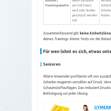
Schuhe /
Wenn das Band
Verbess
Trainingsmatte
am Fuß fixiert
Schütz
wird oder Boden
Schuhe
geschützt werden
festen 
soll.
Zusammenfassend gilt:
keine Einheitslösu
deines Trainings. Kleine Tests vor der Belas
Für wen lohnt es sich, etwas unt
Senioren
Ältere Anwender profitieren oft von zusätzl
Gelenke reagieren sensibler auf Druck. Ve
Schaumstoffauflagen. Das reduziert Druckste
Befestigung vor jeder Übung.
GYMERK 