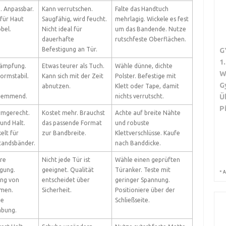
. Anpassbar.
Kann verrutschen.
Falte das Handtuch
für Haut
Saugfähig, wird feucht.
mehrlagig. Wickele es fest
bel.
Nicht ideal für
um das Bandende. Nutze
dauerhafte
rutschfeste Oberflächen.
Befestigung an Tür.
G
1
ämpfung.
Etwas teurer als Tuch.
Wähle dünne, dichte
W
formstabil.
Kann sich mit der Zeit
Polster. Befestige mit
G
abnutzen.
Klett oder Tape, damit
Ü
hemmend.
nichts verrutscht.
P
rmgerecht.
Kostet mehr. Brauchst
Achte auf breite Nähte
und Halt.
das passende Format
und robuste
elt für
zur Bandbreite.
Klettverschlüsse. Kaufe
tandsbänder.
nach Banddicke.
re
Nicht jede Tür ist
Wähle einen geprüften
igung.
geeignet. Qualität
Türanker. Teste mit
*
A
ng von
entscheidet über
geringer Spannung.
men.
Sicherheit.
Positioniere über der
he
Schließseite.
bung.