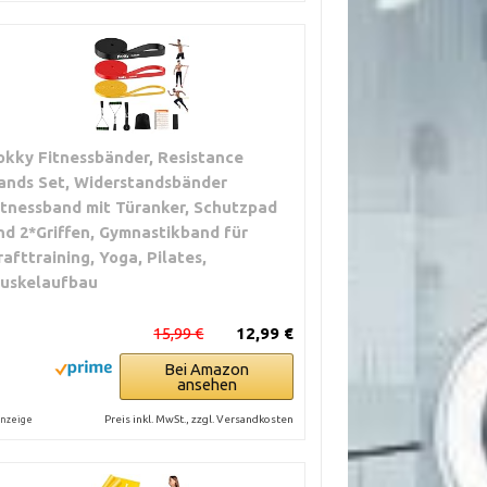
okky Fitnessbänder, Resistance
ands Set, Widerstandsbänder
itnessband mit Türanker, Schutzpad
nd 2*Griffen, Gymnastikband für
rafttraining, Yoga, Pilates,
uskelaufbau
15,99 €
12,99 €
Bei Amazon
ansehen
Preis inkl. MwSt., zzgl. Versandkosten
nzeige