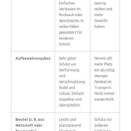
Einfaches
sperrig
Verstauen im
wirken und
Rucksack oder
mehr
Sporttasche. In
Gewicht
vielen Fällen
haben.
gepolstert für
besseren
Schutz.
Aufbewahrungsbox
Sehr guter
Nimmt oft
Schutz vor
mehr Platz
Verformung
ein als nötig.
und
Weniger
Verschmutzung.
flexibel im
Stabil und
Transport.
robust. Einfach
Nicht immer
stapelbar und
wasserdicht.
übersichtlich.
Beutel (z. B. aus
Leicht und
Schutz vor
Netzstoff oder
platzsparend.
äußeren