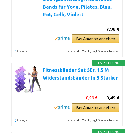
Bands für Yoga, Pilates, Blau,
Rot, Gelb, Violett
7,98 €
Bei Amazon ansehen
*
Preis inkl. MwSt., zzgl. Versandkosten
Anzeige
EMPFEHLUNG
Fitnessbänder Set 5Er, 1,5 M
Widerstandsbänder In 5 Stärken
8,99 €
8,49 €
Bei Amazon ansehen
*
Preis inkl. MwSt., zzgl. Versandkosten
Anzeige
EMPFEHLUNG