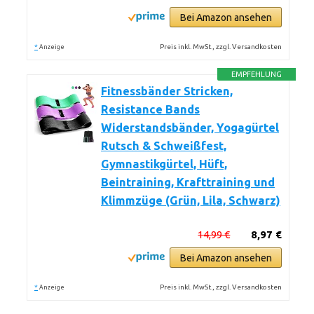
Bei Amazon ansehen
*
Preis inkl. MwSt., zzgl. Versandkosten
Anzeige
EMPFEHLUNG
Fitnessbänder Stricken,
Resistance Bands
Widerstandsbänder, Yogagürtel
Rutsch & Schweißfest,
Gymnastikgürtel, Hüft,
Beintraining, Krafttraining und
Klimmzüge (Grün, Lila, Schwarz)
14,99 €
8,97 €
Bei Amazon ansehen
*
Preis inkl. MwSt., zzgl. Versandkosten
Anzeige