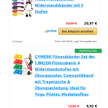
Widerstandsbänder mit 5
Stufen
30,99 €
20,97 €
Bei Amazon ansehen
*
Preis inkl. MwSt., zzgl. Versandkosten
Anzeige
EMPFEHLUNG
GYMERK Fitnessbänder Set 4er,
1.8M/2M Fitnessband, 4
Widerstandsstufen mit
Übungsposter, Gymnastikband
mit Tragetasche &
Übungsanleitung, Ideal für
Yoga, Pilates, Muskelaufbau
12,85 €
9,92 €