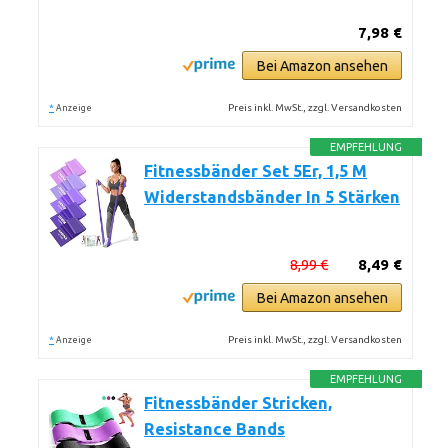
7,98 €
Bei Amazon ansehen
*
Preis inkl. MwSt., zzgl. Versandkosten
Anzeige
EMPFEHLUNG
Fitnessbänder Set 5Er, 1,5 M
Widerstandsbänder In 5 Stärken
8,99 €
8,49 €
Bei Amazon ansehen
*
Preis inkl. MwSt., zzgl. Versandkosten
Anzeige
EMPFEHLUNG
Fitnessbänder Stricken,
Resistance Bands