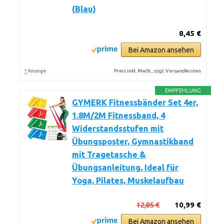
(Blau)
8,45 €
Bei Amazon ansehen
*
Preis inkl. MwSt., zzgl. Versandkosten
Anzeige
EMPFEHLUNG
GYMERK Fitnessbänder Set 4er,
1.8M/2M Fitnessband, 4
Widerstandsstufen mit
Übungsposter, Gymnastikband
mit Tragetasche &
Übungsanleitung, Ideal für
Yoga, Pilates, Muskelaufbau
12,85 €
10,99 €
Bei Amazon ansehen