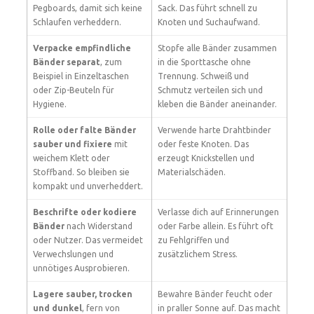
Pegboards, damit sich keine
Sack. Das führt schnell zu
Schlaufen verheddern.
Knoten und Suchaufwand.
Verpacke empfindliche
Stopfe alle Bänder zusammen
Bänder separat
, zum
in die Sporttasche ohne
Beispiel in Einzeltaschen
Trennung. Schweiß und
oder Zip-Beuteln für
Schmutz verteilen sich und
Hygiene.
kleben die Bänder aneinander.
Rolle oder falte Bänder
Verwende harte Drahtbinder
sauber und fixiere
mit
oder feste Knoten. Das
weichem Klett oder
erzeugt Knickstellen und
Stoffband. So bleiben sie
Materialschäden.
kompakt und unverheddert.
Beschrifte oder kodie­re
Verlasse dich auf Erinnerungen
Bänder
nach Widerstand
oder Farbe allein. Es führt oft
oder Nutzer. Das vermeidet
zu Fehlgriffen und
Verwechslungen und
zusätzlichem Stress.
unnötiges Ausprobieren.
Lagere sauber, trocken
Bewahre Bänder feucht oder
und dunkel
, fern von
in praller Sonne auf. Das macht