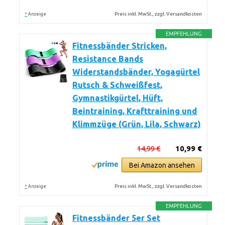
*
Preis inkl. MwSt., zzgl. Versandkosten
Anzeige
EMPFEHLUNG
Fitnessbänder Stricken,
Resistance Bands
Widerstandsbänder, Yogagürtel
Rutsch & Schweißfest,
Gymnastikgürtel, Hüft,
Beintraining, Krafttraining und
Klimmzüge (Grün, Lila, Schwarz)
14,99 €
10,99 €
Bei Amazon ansehen
*
Preis inkl. MwSt., zzgl. Versandkosten
Anzeige
EMPFEHLUNG
Fitnessbänder 5er Set