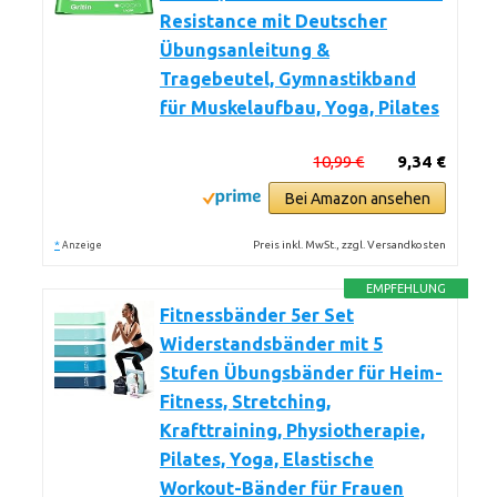
Resistance mit Deutscher
Übungsanleitung &
Tragebeutel, Gymnastikband
für Muskelaufbau, Yoga, Pilates
10,99 €
9,34 €
Bei Amazon ansehen
*
Preis inkl. MwSt., zzgl. Versandkosten
Anzeige
EMPFEHLUNG
Fitnessbänder 5er Set
Widerstandsbänder mit 5
Stufen Übungsbänder für Heim-
Fitness, Stretching,
Krafttraining, Physiotherapie,
Pilates, Yoga, Elastische
Workout-Bänder für Frauen