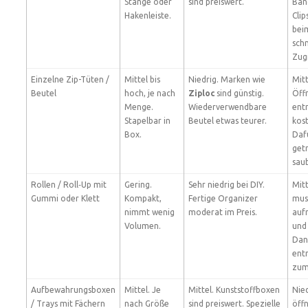
Stange oder
sind preiswert.
Bän
Hakenleiste.
Clip
bei
sch
Zugr
Einzelne Zip-Tüten /
Mittel bis
Niedrig. Marken wie
Mitt
Beutel
hoch, je nach
Ziploc
sind günstig.
Öff
Menge.
Wiederverwendbare
ent
Stapelbar in
Beutel etwas teurer.
kost
Box.
Daf
get
saub
Rollen / Roll‑Up mit
Gering.
Sehr niedrig bei DIY.
Mitt
Gummi oder Klett
Kompakt,
Fertige Organizer
mus
nimmt wenig
moderat im Preis.
auf
Volumen.
und 
Dan
ent
zum
Aufbewahrungsboxen
Mittel. Je
Mittel. Kunststoffboxen
Nied
/ Trays mit Fächern
nach Größe
sind preiswert. Spezielle
öff