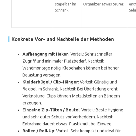
stapelbar im
Organizer etwas teurer.
ent
Schrank.
Sehr
Konkrete Vor- und Nachteile der Methoden
Aufhängung mit Haken
: Vorteil: Sehr schneller
Zugriff und minimaler Platzbedarf. Nachteil:
Wandmontage nötig. Klebehaken können bei hoher
Belastung versagen.
Kleiderbügel / Clip-Hänger
: Vorteil: Günstig und
flexibel im Schrank. Nachteil: Bei Überladung droht
Verknotung. Clips können Metallstellen an Bändern
erzeugen.
Einzelne Zip-Tüten / Beutel
: Vorteil: Beste Hygiene
und sehr guter Schutz vor Verheddern. Nachteil:
Entnahme dauert etwas. Plastikmüll bei Einweg.
Rollen / Roll‑Up
: Vorteil: Sehr kompakt und ideal für