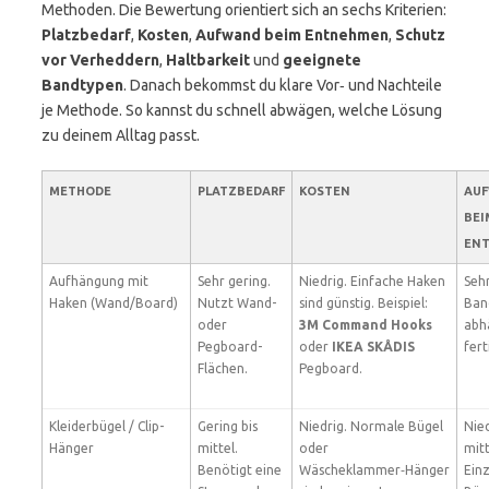
Methoden. Die Bewertung orientiert sich an sechs Kriterien:
Platzbedarf
,
Kosten
,
Aufwand beim Entnehmen
,
Schutz
vor Verheddern
,
Haltbarkeit
und
geeignete
Bandtypen
. Danach bekommst du klare Vor‑ und Nachteile
je Methode. So kannst du schnell abwägen, welche Lösung
zu deinem Alltag passt.
METHODE
PLATZBEDARF
KOSTEN
AU
BEI
EN
Aufhängung mit
Sehr gering.
Niedrig. Einfache Haken
Sehr
Haken (Wand/Board)
Nutzt Wand-
sind günstig. Beispiel:
Ban
oder
3M Command Hooks
abh
Pegboard-
oder
IKEA SKÅDIS
fert
Flächen.
Pegboard.
Kleiderbügel / Clip-
Gering bis
Niedrig. Normale Bügel
Nied
Hänger
mittel.
oder
mitt
Benötigt eine
Wäscheklammer‑Hänger
Ein