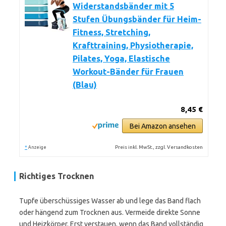
Widerstandsbänder mit 5
Stufen Übungsbänder für Heim-
Fitness, Stretching,
Krafttraining, Physiotherapie,
Pilates, Yoga, Elastische
Workout-Bänder für Frauen
(Blau)
8,45 €
Bei Amazon ansehen
*
Preis inkl. MwSt., zzgl. Versandkosten
Anzeige
Richtiges Trocknen
Tupfe überschüssiges Wasser ab und lege das Band flach
oder hängend zum Trocknen aus. Vermeide direkte Sonne
und Heizkörper. Erst verstauen, wenn das Band vollständig