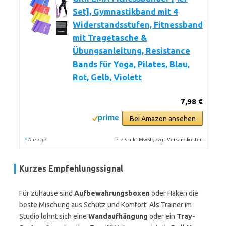
Set], Gymnastikband mit 4
Widerstandsstufen, Fitnessband
mit Tragetasche &
Übungsanleitung, Resistance
Bands für Yoga, Pilates, Blau,
Rot, Gelb, Violett
7,98 €
Bei Amazon ansehen
*
Preis inkl. MwSt., zzgl. Versandkosten
Anzeige
Kurzes Empfehlungssignal
Für zuhause sind
Aufbewahrungsboxen
oder Haken die
beste Mischung aus Schutz und Komfort. Als Trainer im
Studio lohnt sich eine
Wandaufhängung
oder ein
Tray-